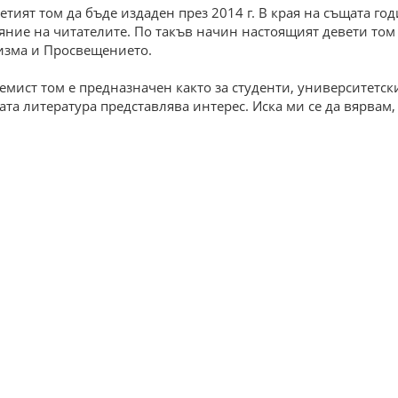
ият том да бъде изда­ден през 2014 г. В края на същата го
ояние на читателите. По такъв начин настоящият девети том 
цизма и Просвещението.
мист том е предназначен както за студенти, университетски
та литература представлява интерес. Иска ми се да вярвам,