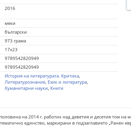
2016
меки
български
973 грама
17x23
9789542820949
9789542820949
История на литературата. Критика
,
Литературознание
,
Език и литература
,
Хуманитарни науки
,
Книги
половина на 2014 г. работих над деветия и десетия том на м
тематично един­ство, маркирани в подзаглавието „Ранен ев