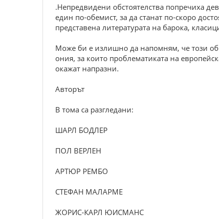
.Непредвидени обстоятелства попречиха девет
един по-обемист, за да станат по-скоро дост
представена литературата на барока, класи
Може би е излишно да напомням, че този обе
ония, за които проблематиката на европейска
окажат напразни.
Авторът
В тома са разгледани:
ШАРЛ БОДЛЕР
ПОЛ ВЕРЛЕН
АРТЮР РЕМБО
СТЕФАН МАЛАРМЕ
ЖОРИС-КАРЛ ЮИСМАНС