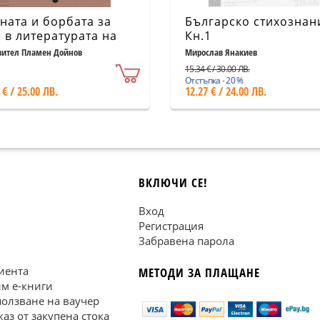
ната и борбата за
Българско стихознан
 в литературата на
Кн.1
Б
вител Пламен Дойнов
Мирослав Янакиев
15.34 € / 30.00 ЛВ.
Отстъпка - 20 %
 € / 25.00 ЛВ.
12.27 € / 24.00 ЛВ.
ВКЛЮЧИ СЕ!
Вход
Регистрация
Забравена парола
иента
МЕТОДИ ЗА ПЛАЩАНЕ
им е-книги
ползване на ваучер
каз от закупена стока