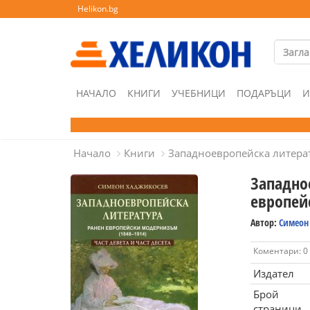
Helikon.bg
НАЧАЛО
КНИГИ
УЧЕБНИЦИ
ПОДАРЪЦИ
И
Начало
Книги
Западноевропейска литерат
Западное
европей
Автор:
Симеон
Коментари: 0
Издател
Брой
страници