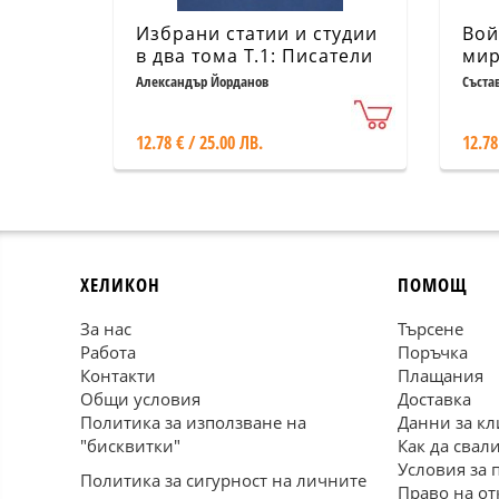
Избрани статии и студии
Вой
в два тома Т.1: Писатели
мир
и поети
НР
Александър Йорданов
Съста
12.78 € / 25.00 ЛВ.
12.78
ХЕЛИКОН
ПОМОЩ
За нас
Търсене
Работа
Поръчка
Контакти
Плащания
Общи условия
Доставка
Политика за използване на
Данни за кл
"бисквитки"
Как да свал
Условия за 
Политика за сигурност на личните
Право на от