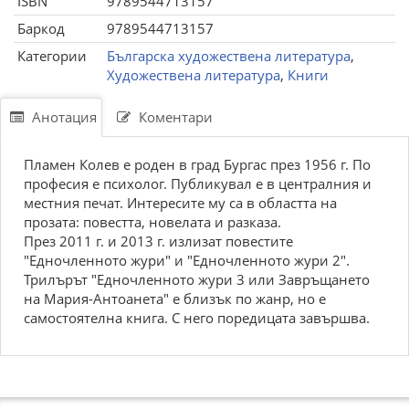
ISBN
9789544713157
Баркод
9789544713157
Категории
Българска художествена литература
,
Художествена литература
,
Книги
Анотация
Коментари
Пламен Колев е роден в град Бургас през 1956 г. По
професия е психолог. Публикувал е в централния и
местния печат. Интересите му са в областта на
прозата: повестта, новелата и разказа.
През 2011 г. и 2013 г. излизат повестите
"Едночленното жури" и "Едночленното жури 2".
Трилърът "Едночленното жури 3 или Завръщането
на Мария-Антоанета" е близък по жанр, но е
самостоятелна книга. С него поредицата завършва.