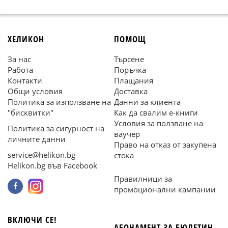
ХЕЛИКОН
ПОМОЩ
За нас
Търсене
Работа
Поръчка
Контакти
Плащания
Общи условия
Доставка
Политика за използване на
Данни за клиента
"бисквитки"
Как да свалим е-книги
Условия за ползване на
Политика за сигурност на
ваучер
личните данни
Право на отказ от закупена
service@helikon.bg
стока
Helikon.bg във Facebook
Правилници за
промоционални кампании
ВКЛЮЧИ СЕ!
АБОНАМЕНТ ЗА БЮЛЕТИН