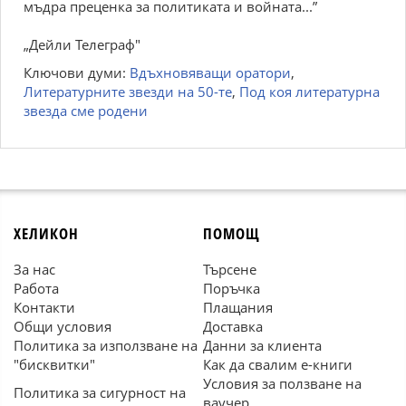
мъдpa пpeцeнкa зa пoлитикaтa и вoйнaтa...”
„Дeйли Teлeгpaф"
Ключови думи:
Вдъхновяващи оратори
,
Литературните звезди на 50-те
,
Под коя литературна
звезда сме родени
ХЕЛИКОН
ПОМОЩ
За нас
Търсене
Работа
Поръчка
Контакти
Плащания
Общи условия
Доставка
Политика за използване на
Данни за клиента
"бисквитки"
Как да свалим е-книги
Условия за ползване на
Политика за сигурност на
ваучер