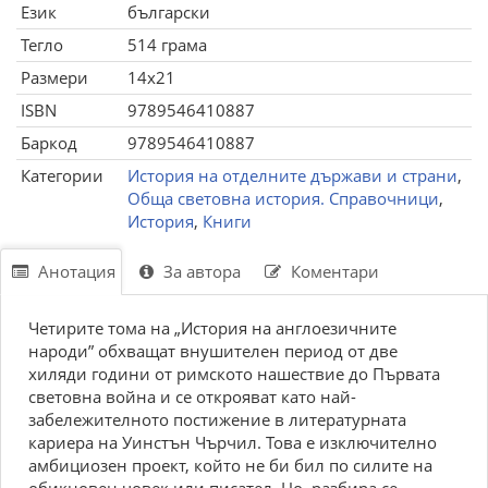
Език
български
Тегло
514 грама
Размери
14x21
ISBN
9789546410887
Баркод
9789546410887
Категории
История на отделните държави и страни
,
Обща световна история. Справочници
,
История
,
Книги
Анотация
За автора
Коментари
Чeтиpитe тoмa нa „Иcтopия нa aнглoeзичнитe
нapoди” oбxвaщaт внyшитeлeн пepиoд oт двe
xиляди гoдини oт pимcкoтo нaшecтвиe дo Пъpвaтa
cвeтoвнa вoйнa и ce oткpoявaт кaтo нaй-
зaбeлeжитeлнoтo пocтижeниe в литepaтypнaтa
кapиepa нa Уинcтън Чъpчил. Toвa e изключитeлнo
aмбициoзeн пpoeкт, кoйтo нe би бил пo cилитe нa