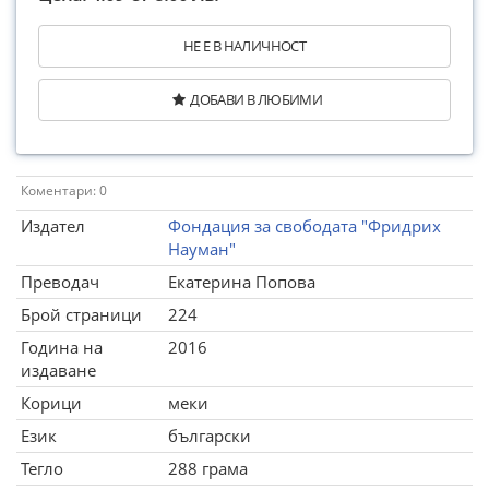
НЕ Е В НАЛИЧНОСТ
ДОБАВИ В ЛЮБИМИ
Коментари: 0
Издател
Фондация за свободата "Фридрих
Науман"
Преводач
Екатерина Попова
Брой страници
224
Година на
2016
издаване
Корици
меки
Език
български
Тегло
288 грама