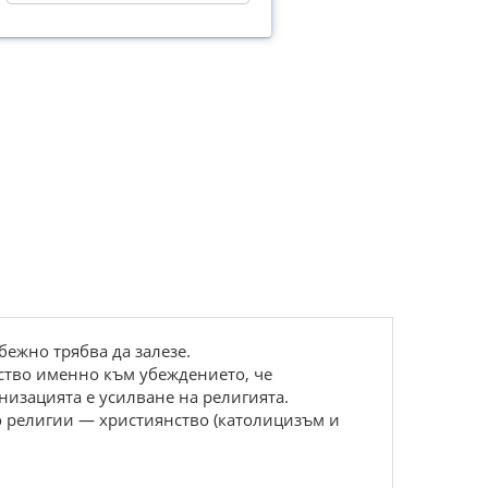
бежно трябва да залезе.
лство именно към убеждението, че
низацията е усилване на религията.
о религии — християнство (католицизъм и