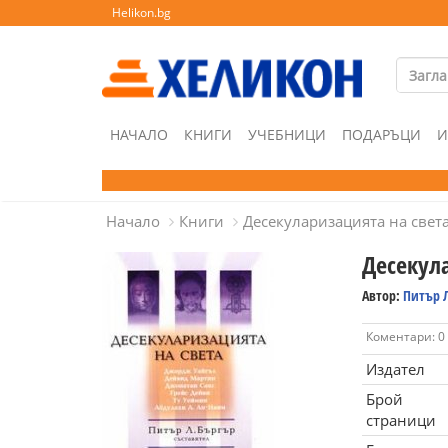
Helikon.bg
НАЧАЛО
КНИГИ
УЧЕБНИЦИ
ПОДАРЪЦИ
И
Начало
Книги
Десекуларизацията на свет
Десекул
Автор:
Питър 
Коментари: 0
Издател
Брой
страници