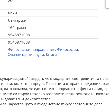
2004
меки
български
160 грама
9545871008
9545871008
Философски направления
,
Философия
,
Хуманитарни науки
,
Книги
куларизацията" твърдят, че в модерния свят религията неиз
гиозни, колкото и преди. Тази книга отправя предизвикате
н, като показва, че един от изненадващите ефекти на модер
анието си върху няколко геополитически региона и няколк
 и дават ясни доказателства
 и за нарастващото и въздействие върху световните дела.