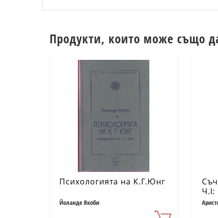
Продукти, които може също д
Психологията на К.Г.Юнг
Съч
Ч.I
Йоланде Якоби
Арист