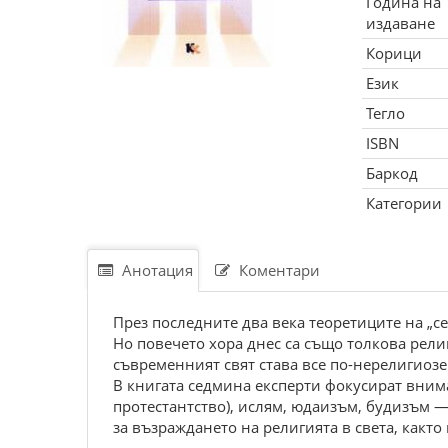
Година на
издаване
Корици
Език
Тегло
ISBN
Баркод
Категории
Анотация
Коментари
През последните два века теоретиците на „се
Но повечето хора днес са също толкова рели
съвременният свят става все по-нерелигиозе
В книгата седмина експерти фокусират вним
протестантство), ислям, юдаизъм, будизъм —
за възраждането на религията в света, както