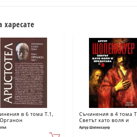
а харесате
инения в 6 тома Т.1,
Съчинения в 4 тома Т
: Органон
Светът като воля и
представа
отел
Артур Шопенхауер