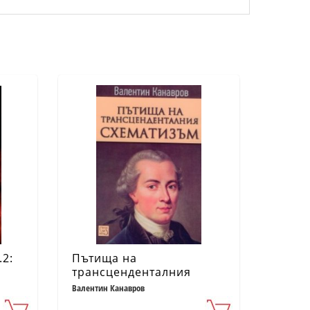
.2:
Пътища на
трансценденталния
схематизъм
Валентин Канавров