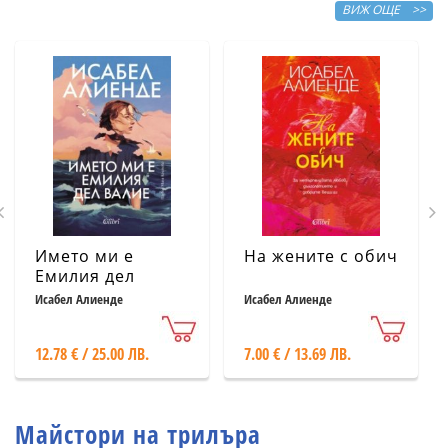
ВИЖ ОЩЕ >>
Името ми е
На жените с обич
Емилия дел
Валие
Исабел Алиенде
Исабел Алиенде
12.78 € / 25.00 ЛВ.
7.00 € / 13.69 ЛВ.
Майстори на трилъра