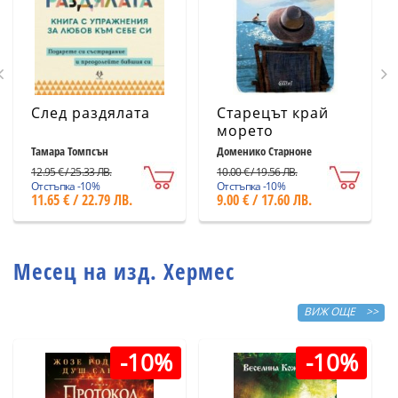
След раздялата
Старецът край
морето
Тамара Томпсън
Доменико Старноне
12.95 € / 25.33 ЛВ.
10.00 € / 19.56 ЛВ.
Отстъпка -10%
Отстъпка -10%
11.65 € / 22.79 ЛВ.
9.00 € / 17.60 ЛВ.
Месец на изд. Хермес
ВИЖ ОЩЕ >>
-10%
-10%