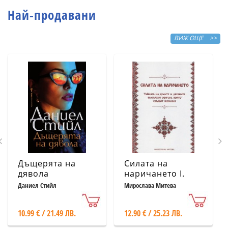
Най-продавани
ВИЖ ОЩЕ >>
Дъщерята на
Силата на
дявола
наричането І.
Тайната на
Даниел Стийл
Мирослава Митева
думите и
древните
10.99 € / 21.49 ЛВ.
12.90 € / 25.23 ЛВ.
български
обичаи, които