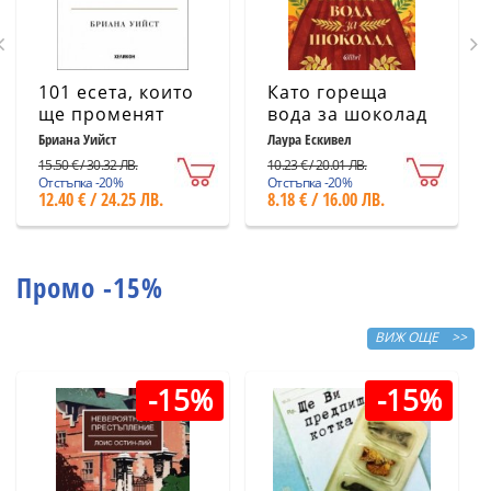
101 есета, които
Като гореща
ще променят
вода за шоколад
начина ви на
(ново издание)
Бриана Уийст
Лаура Ескивел
мислене
15.50 € / 30.32 ЛВ.
10.23 € / 20.01 ЛВ.
Отстъпка -20%
Отстъпка -20%
12.40 € / 24.25 ЛВ.
8.18 € / 16.00 ЛВ.
Промо -15%
ВИЖ ОЩЕ >>
-15%
-15%