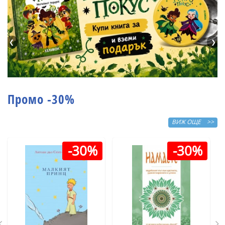
❮
❯
Промо -30%
ВИЖ ОЩЕ >>
-30%
-30%