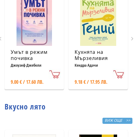
Умът в режим
Кухнята на
почивка
Мързеливия
гений
Джоузеф Джебели
Кендра Адачи
9.00 € / 17.60 ЛВ.
9.18 € / 17.95 ЛВ.
Вкусно лято
ВИЖ ОЩЕ >>