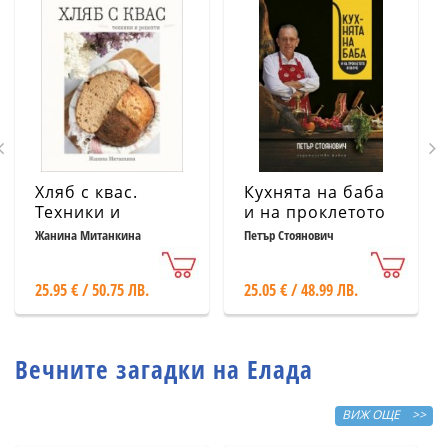
Хляб с квас.
Кухнята на баба
Техники и
и на проклетото
рецепти
й внуче
Жанина Митанкина
Петър Стоянович
25.95 € / 50.75 ЛВ.
25.05 € / 48.99 ЛВ.
Вечните загадки на Елада
ВИЖ ОЩЕ >>