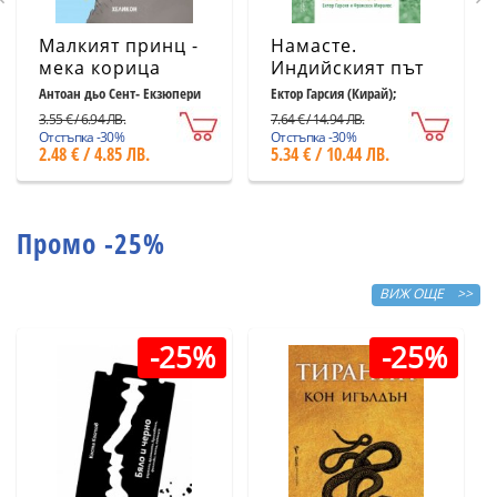
Малкият принц -
Намасте.
мека корица
Индийският път
светлосиня
към щастието,
Антоан дьо Сент- Екзюпери
Ектор Гарсия (Кирай);
Франсеск Миралес
удовлетворението
3.55 € / 6.94 ЛВ.
7.64 € / 14.94 ЛВ.
и успеха
Отстъпка -30%
Отстъпка -30%
2.48 € / 4.85 ЛВ.
5.34 € / 10.44 ЛВ.
Промо -25%
ВИЖ ОЩЕ >>
-25%
-25%