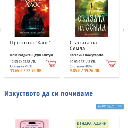
Протокол "Хаос"
Сълзата на
Семла
Жозе Родригеш душ Сантуш
Веселина Кожухарова
12.95 € / 25.33 ЛВ.
10.95 € / 21.42 ЛВ.
Отстъпка -10%
Отстъпка -10%
11.65 € / 22.79 ЛВ.
9.85 € / 19.26 ЛВ.
Изкуството да си почиваме
ВИЖ ОЩЕ >>