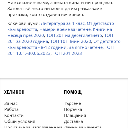
Ние се извиняваме, а децата винаги ни прощават.
Затова тъй често ни молят да им разказваме
приказки, които отдавна вече знаят.
Ключови думи:
Литература за 4 клас
,
От детството
към зрелостта
,
Намери време за четене
,
Книги на
месеца през 2020
,
ТОП 201 на десетилетието
,
ТОП
201 за 2020 година
,
ТОП 101 Тийн 2020
,
От детството
към зрелостта - 8-12 години
,
За лятно четене
,
ТОП
201 1.01.-30.06.2023
,
ТОП 201 2023
ХЕЛИКОН
ПОМОЩ
За нас
Търсене
Работа
Поръчка
Контакти
Плащания
Общи условия
Доставка
Политика за използване на
Данни за клиента