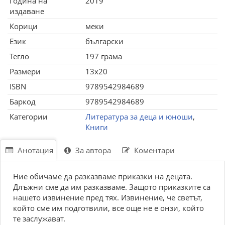
Година на
2019
издаване
Корици
меки
Език
български
Тегло
197 грама
Размери
13x20
ISBN
9789542984689
Баркод
9789542984689
Категории
Литература за деца и юноши
,
Книги
Анотация
За автора
Коментари
Ние обичаме да разказваме приказки на децата.
Длъжни сме да им разказваме. Защото приказките са
нашето извинение пред тях. Извинение, че светът,
който сме им подготвили, все още не е онзи, който
те заслужават.