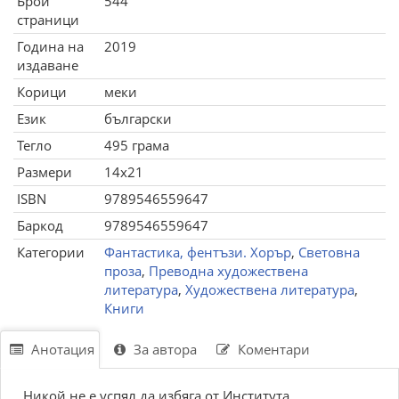
Брой
544
страници
Година на
2019
издаване
Корици
меки
Език
български
Тегло
495 грама
Размери
14x21
ISBN
9789546559647
Баркод
9789546559647
Категории
Фантастика, фентъзи. Хорър
,
Световна
проза
,
Преводна художествена
литература
,
Художествена литература
,
Книги
Анотация
За автора
Коментари
Никой не е успял да избяга от Института...