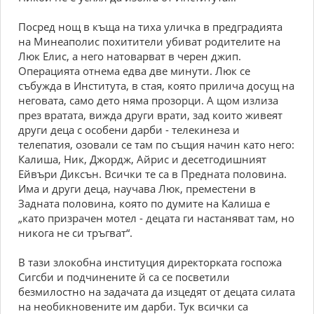
Посред нощ в къща на тиха уличка в предградията
на Минеаполис похитители убиват родителите на
Люк Елис, а него натоварват в черен джип.
Операцията отнема едва две минути. Люк се
събужда в Института, в стая, която прилича досущ на
неговата, само дето няма прозорци. А щом излиза
през вратата, вижда други врати, зад които живеят
други деца с особени дарби - телекинеза и
телепатия, озовали се там по същия начин като него:
Калиша, Ник, Джордж, Айрис и десетгодишният
Ейвъри Диксън. Всички те са в Предната половина.
Има и други деца, научава Люк, преместени в
Задната половина, която по думите на Калиша е
„като призрачен мотел - децата ги настаняват там, но
никога не си тръгват“.
В тази злокобна институция директорката госпожа
Сигсби и подчинените й са се посветили
безмилостно на задачата да изцедят от децата силата
на необикновените им дарби. Тук всички са