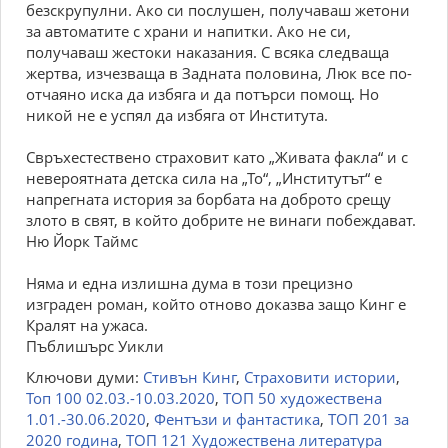
безскрупулни. Ако си послушен, получаваш жетони
за автоматите с храни и напитки. Ако не си,
получаваш жестоки наказания. С всяка следваща
жертва, изчезваща в Задната половина, Люк все по-
отчаяно иска да избяга и да потърси помощ. Но
никой не е успял да избяга от Института.
Свръхестествено страховит като „Живата факла“ и с
невероятната детска сила на „То“, „Институтът“ е
напрегната история за борбата на доброто срещу
злото в свят, в който добрите не винаги побеждават.
Ню Йорк Таймс
Няма и една излишна дума в този прецизно
изграден роман, който отново доказва защо Кинг е
Кралят на ужаса.
Пъблишърс Уикли
Ключови думи:
Стивън Кинг
,
Страховити истории
,
Топ 100 02.03.-10.03.2020
,
ТОП 50 художествена
1.01.-30.06.2020
,
Фентъзи и фантастика
,
ТОП 201 за
2020 година
,
ТОП 121 Художествена литература