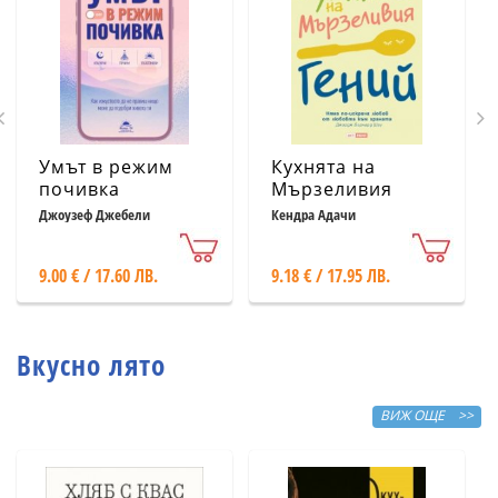
Умът в режим
Кухнята на
почивка
Мързеливия
гений
Джоузеф Джебели
Кендра Адачи
9.00 € / 17.60 ЛВ.
9.18 € / 17.95 ЛВ.
Вкусно лято
ВИЖ ОЩЕ >>