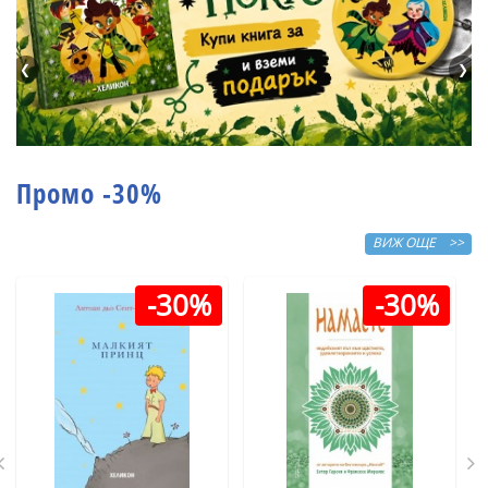
❮
❯
Промо -30%
ВИЖ ОЩЕ >>
-30%
-30%