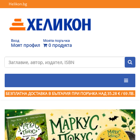
Helikon.bg
Вход
Моята поръчка
Моят профил
0 продукта
БЕЗПЛАТНА ДОСТАВКА В БЪЛГАРИЯ ПРИ ПОРЪЧКА
НАД 35.28 € / 69 ЛВ.