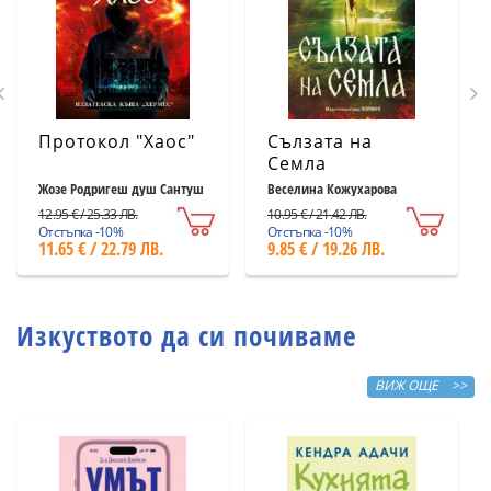
Протокол "Хаос"
Сълзата на
Семла
Жозе Родригеш душ Сантуш
Веселина Кожухарова
12.95 € / 25.33 ЛВ.
10.95 € / 21.42 ЛВ.
Отстъпка -10%
Отстъпка -10%
11.65 € / 22.79 ЛВ.
9.85 € / 19.26 ЛВ.
Изкуството да си почиваме
ВИЖ ОЩЕ >>