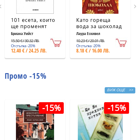
101 есета, които
Като гореща
ще променят
вода за шоколад
начина ви на
(ново издание)
Бриана Уийст
Лаура Ескивел
мислене
15.50 € / 30.32 ЛВ.
10.23 € / 20.01 ЛВ.
Отстъпка -20%
Отстъпка -20%
12.40 € / 24.25 ЛВ.
8.18 € / 16.00 ЛВ.
Промо -15%
ВИЖ ОЩЕ >>
-15%
-15%