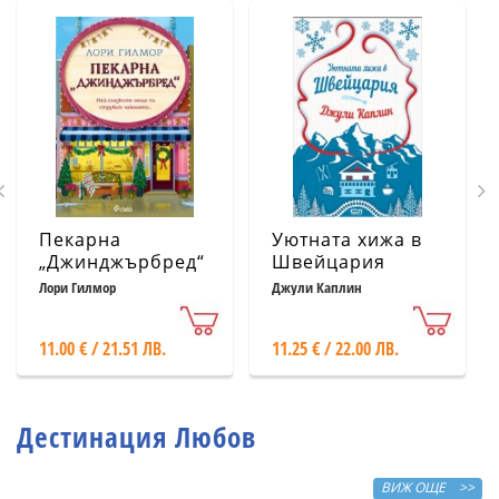
Пекарна
Уютната хижа в
„Джинджърбред“
Швейцария
(с цветни
Лори Гилмор
Джули Каплин
порезки)
11.00 € / 21.51 ЛВ.
11.25 € / 22.00 ЛВ.
Дестинация Любов
ВИЖ ОЩЕ >>