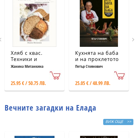
Хляб с квас.
Кухнята на баба
Техники и
и на проклетото
рецепти
й внуче
Жанина Митанкина
Петър Стоянович
25.95 € / 50.75 ЛВ.
25.05 € / 48.99 ЛВ.
Вечните загадки на Елада
ВИЖ ОЩЕ >>