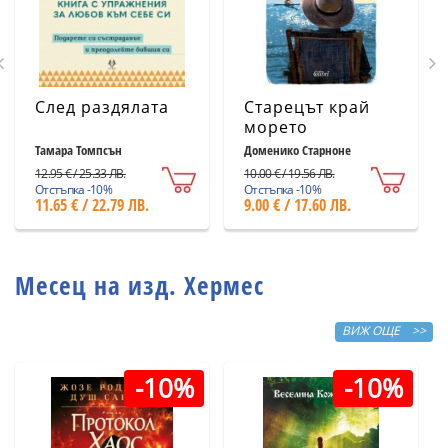
След раздялата
Старецът край
морето
Тамара Томпсън
Доменико Старноне
12.95 € / 25.33 ЛВ.
10.00 € / 19.56 ЛВ.
Отстъпка -10%
Отстъпка -10%
11.65 € / 22.79 ЛВ.
9.00 € / 17.60 ЛВ.
Месец на изд. Хермес
ВИЖ ОЩЕ >>
-10%
-10%