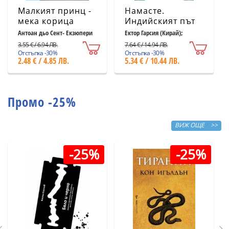
Малкият принц -
Намасте.
мека корица
Индийският път
светлосиня
към щастието,
Антоан дьо Сент- Екзюпери
Ектор Гарсия (Кирай);
Франсеск Миралес
удовлетворението
3.55 € / 6.94 ЛВ.
7.64 € / 14.94 ЛВ.
и успеха
Отстъпка -30%
Отстъпка -30%
2.48 € / 4.85 ЛВ.
5.34 € / 10.44 ЛВ.
Промо -25%
ВИЖ ОЩЕ >>
-25%
-25%