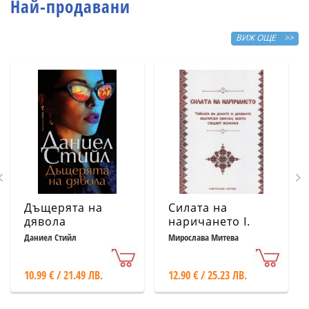
Най-продавани
ВИЖ ОЩЕ >>
Дъщерята на
Силата на
дявола
наричането І.
Тайната на
Даниел Стийл
Мирослава Митева
думите и
древните
10.99 € / 21.49 ЛВ.
12.90 € / 25.23 ЛВ.
български
обичаи, които
сбъдват желания