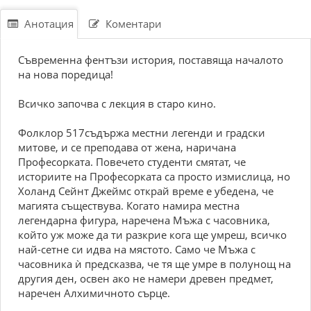
Анотация
Коментари
Съвременна фентъзи история, поставяща началото
на нова поредица!
Всичко започва с лекция в старо кино.
Фолклор 517съдържа местни легенди и градски
митове, и се преподава от жена, наричана
Професорката. Повечето студенти смятат, че
историите на Професорката са просто измислица, но
Холанд Сейнт Джеймс открай време е убедена, че
магията съществува. Когато намира местна
легендарна фигура, наречена Мъжа с часовника,
който уж може да ти разкрие кога ще умреш, всичко
най-сетне си идва на мястото. Само че Мъжа с
часовника ѝ предсказва, че тя ще умре в полунощ на
другия ден, освен ако не намери древен предмет,
наречен Алхимичното сърце.