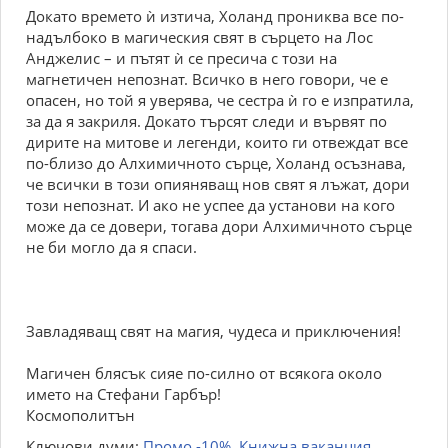
Докато времето ѝ изтича, Холанд прониква все по-
надълбоко в магическия свят в сърцето на Лос
Анджелис – и пътят ѝ се пресича с този на
магнетичен непознат. Всичко в него говори, че е
опасен, но той я уверява, че сестра ѝ го е изпратила,
за да я закриля. Докато търсят следи и вървят по
дирите на митове и легенди, които ги отвеждат все
по-близо до Алхимичното сърце, Холанд осъзнава,
че всички в този опияняващ нов свят я лъжат, дори
този непознат. И ако не успее да установи на кого
може да се довери, тогава дори Алхимичното сърце
не би могло да я спаси.
Завладяващ свят на магия, чудеса и приключения!
Магичен блясък сияе по-силно от всякога около
името на Стефани Гарбър!
Космополитън
Ключови думи:
Промо -10%
,
Книжна ваканция
,