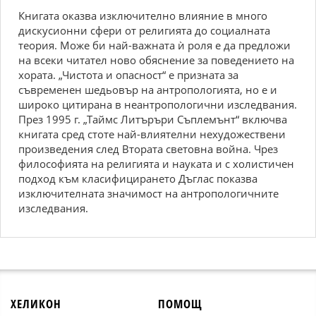
Книгата оказва изключително влияние в много
дискусионни сфери от религията до социалната
теория. Може би най-важната ѝ роля е да предложи
на всеки читател ново обяснение за поведението на
хората. „Чистота и опасност“ е призната за
съвременен шедьовър на антропологията, но е и
широко цитирана в неантропологични изследвания.
През 1995 г. „Таймс Литъръри Съплемънт“ включва
книгата сред стоте най-влиятелни нехудожествени
произведения след Втората световна война. Чрез
философията на религията и науката и с холистичен
подход към класифицирането Дъглас показва
изключителната значимост на антропологичните
изследвания.
ХЕЛИКОН
ПОМОЩ