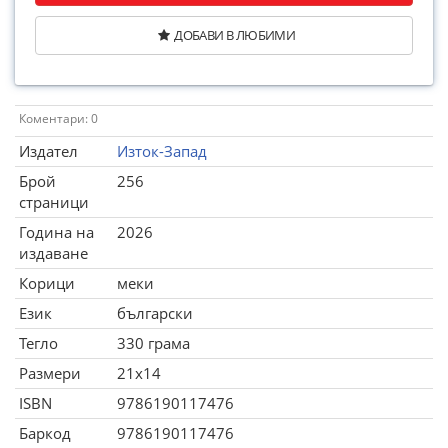
ДОБАВИ В ЛЮБИМИ
Коментари: 0
Издател
Изток-Запад
Брой
256
страници
Година на
2026
издаване
Корици
меки
Език
български
Тегло
330 грама
Размери
21x14
ISBN
9786190117476
Баркод
9786190117476