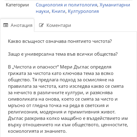
Категории
Социология и политология
,
Хуманитарни
науки
,
Книги
,
Културология
Анотация
Коментари
Какво всъщност означава понятието чистота?
Защо е универсална тема във всички общества?
В „Чистота и опасност“ Мери Дъглас определя
грижата за чистота като ключова тема за всяко
общество. Тя предлага подход за осмисляне на
правилата за чистота, като изследва какво се смята
за нечисто в различните култури, и разяснява
символиката на онова, което се смята за чисто и
мръсно от гледна точка на реда в светския и
религиозния, модерния и примитивния живот.
Дъглас разкрива колко мащабно е въздействието им
върху отношението ни към обществото, ценностите,
космологията и знанието.