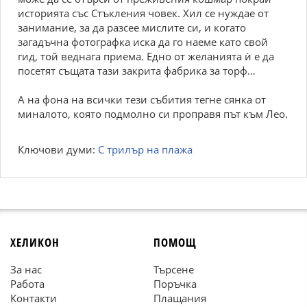
историята със Стъкления човек. Хил се нуждае от
занимание, за да разсее мислите си, и когато
загадъчна фотографка иска да го наеме като свой
гид, той веднага приема. Едно от желанията ѝ е да
посетят същата тази закрита фабрика за торф…
А на фона на всички тези събития тегне сянка от
миналото, която подмолно си проправя път към Лео.
Ключови думи:
С трилър на плажа
ХЕЛИКОН
ПОМОЩ
За нас
Търсене
Работа
Поръчка
Контакти
Плащания