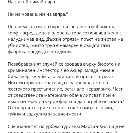
На никой нямай вяра.
Ни на човека, ни на звяра.“
По време на силна буря в изоставена фабрика за
торф насред дива и зловеща гора се появява жена с
налудничав вид. Държи отрязан пръст на жертва на
убийство, чийто труп е намерен в същата тази
фабрика преди десет години.
Позабравеният случай се озовава върху бюрото на
криминален инспектор Лео Аскер: млада жена е
била зверски убита, а единият ѝ пръст – отрязан.
Инспекторката се захваща с разследването на
жестокото престъпление, останало неразкрито. Част
от следствените материали обаче липсват. Кой е
имал интерес да укрие факти и да погребе истината?
Отговорът се крие в сложна плетеница от лъжи,
тайни и задкулисни зависимости.
Специалистът по урбекс туризъм Мартин Хил още не
може да се отърси от преживения кошмар покрай