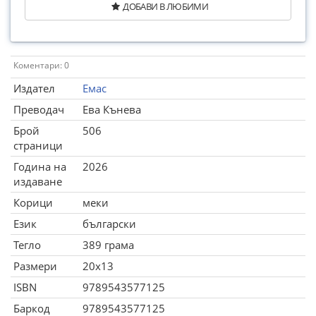
ДОБАВИ В ЛЮБИМИ
Коментари: 0
Издател
Емас
Преводач
Ева Кънева
Брой
506
страници
Година на
2026
издаване
Корици
меки
Език
български
Тегло
389 грама
Размери
20x13
ISBN
9789543577125
Баркод
9789543577125