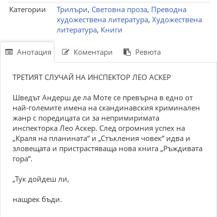
Категории
Трилъри
,
Световна проза
,
Преводна
художествена литература
,
Художествена
литература
,
Книги
Анотация
Коментари
Ревюта
ТРЕТИЯТ СЛУЧАЙ НА ИНСПЕКТОР ЛЕО АСКЕР
Шведът Андерш де ла Моте се превърна в едно от
най-големите имена на скандинавския криминален
жанр с поредицата си за непримиримата
инспекторка Лео Аскер. След огромния успех на
„Краля на планината“ и „Стъкления човек“ идва и
зловещата и пристрастяваща нова книга „Ръждивата
гора“.
„Тук дойдеш ли,
нащрек бъди.