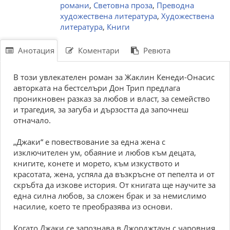
романи
,
Световна проза
,
Преводна
художествена литература
,
Художествена
литература
,
Книги
Анотация
Коментари
Ревюта
В този увлекателен роман за Жаклин Кенеди-Онасис
авторката на бестселъри Дон Трип предлага
проникновен разказ за любов и власт, за семейство
и трагедия, за загуба и дързостта да започнеш
отначало.
„Джаки“ е повествование за една жена с
изключителен ум, обаяние и любов към децата,
книгите, конете и морето, към изкуството и
красотата, жена, успяла да възкръсне от пепелта и от
скръбта да изкове история. От книгата ще научите за
една силна любов, за сложен брак и за немислимо
насилие, което те преобразява из основи.
Когато Джаки се запознава в Джорджтаун с чаровния