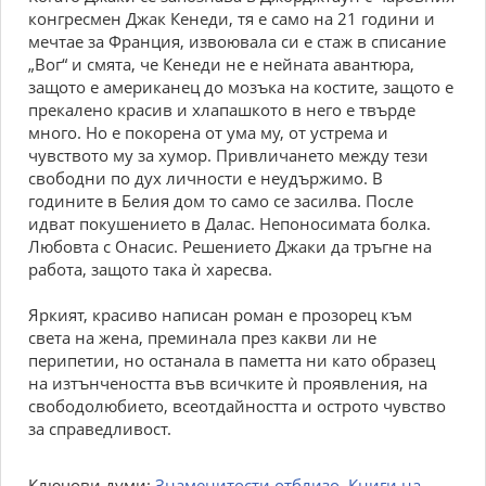
конгресмен Джак Кенеди, тя е само на 21 години и
мечтае за Франция, извоювала си е стаж в списание
„Вог“ и смята, че Кенеди не е нейната авантюра,
защото е американец до мозъка на костите, защото е
прекалено красив и хлапашкото в него е твърде
много. Но е покорена от ума му, от устрема и
чувството му за хумор. Привличането между тези
свободни по дух личности е неудържимо. В
годините в Белия дом то само се засилва. После
идват покушението в Далас. Непоносимата болка.
Любовта с Онасис. Решението Джаки да тръгне на
работа, защото така ѝ харесва.
Яркият, красиво написан роман е прозорец към
света на жена, преминала през какви ли не
перипетии, но останала в паметта ни като образец
на изтънчеността във всичките ѝ проявления, на
свободолюбието, всеотдайността и острото чувство
за справедливост.
Ключови думи:
Знаменитости отблизо
,
Книги на