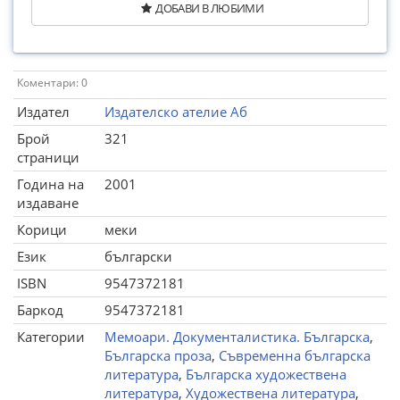
ДОБАВИ В ЛЮБИМИ
Коментари: 0
Издател
Издателско ателие Аб
Брой
321
страници
Година на
2001
издаване
Корици
меки
Език
български
ISBN
9547372181
Баркод
9547372181
Категории
Мемоари. Документалистика. Българска
,
Българска проза
,
Съвременна българска
литература
,
Българска художествена
литература
,
Художествена литература
,