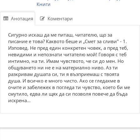
Книги
Анотация
Коментари
Сигурно искаш да ме питаш, читателю, що за
писание е това? Каквото беше и „Смет за сливи" - 1.
Изповед. Не пред един конкретен човек, а пред теб,
невидими и непознати читателю мой! Говоря с теб
интимно, на ти. Имам чувството, че си до мен. Но
общуването ни не е на материално ниво. Аз ти
разкривам душата си, ти я възприемаш с твоята
душа. И всичко е много чисто. Ако се гледахме в
очите и забележех в погледа ти чувство, което би ме
смутило, едва ли щях да си позволя повече да бъда
искрена…