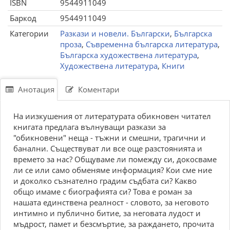
ISBN
9544911049
Баркод
9544911049
Категории
Разкази и новели. Български
,
Българска
проза
,
Съвременна българска литература
,
Българска художествена литература
,
Художествена литература
,
Книги
Анотация
Коментари
На иизкушения от литературата обикновен читател
книгата предлага вълнуващи разкази за
"обикновени" неща - тъжни и смешни, трагични и
банални. Съществуват ли все още разстоянията и
времето за нас? Общуваме ли помежду си, докосваме
ли се или само обменяме информация? Кои сме ние
и доколко съзнателно градим съдбата си? Какво
общо имаме с биографията си? Това е роман за
нашата единствена реалност - словото, за неговото
интимно и публично битие, за неговата лудост и
мъдрост, памет и безсмъртие, за раждането, прочита