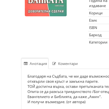
Година на
издаване
Корици
Език
ISBN
Баркод
Категории
Анотация
Коментари
Благодаря на Съдбата, че ми даде възможнос
отхвърли своя кръст и замъкна парите.
ТОЙ достигна върха, остави претъпканата теж
Опита се да разкъса триединството /Бог-отец
Евангелието и Библията, да каже „Амин".
И получи възмездие. (от автора)