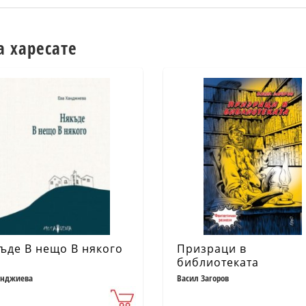
а харесате
ъде В нещо В някого
Призраци в
библиотеката
анджиева
Васил Загоров