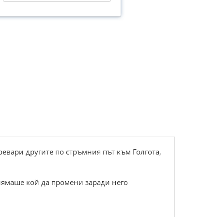
ревари другите по стръмния път към Голгота,
о нямаше кой да промени заради него