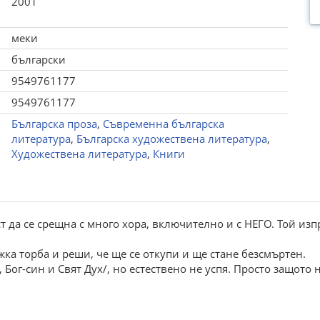
2001
меки
български
9549761177
9549761177
Българска проза
,
Съвременна българска
литература
,
Българска художествена литература
,
Художествена литература
,
Книги
т да се срещна с много хора, включително и с НЕГО. Той изп
ка торба и реши, че ще се откупи и ще стане безсмъртен.
, Бог-син и Свят Дух/, но естествено не успя. Просто защот