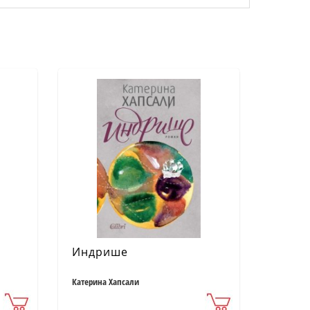
Индрише
Катерина Хапсали