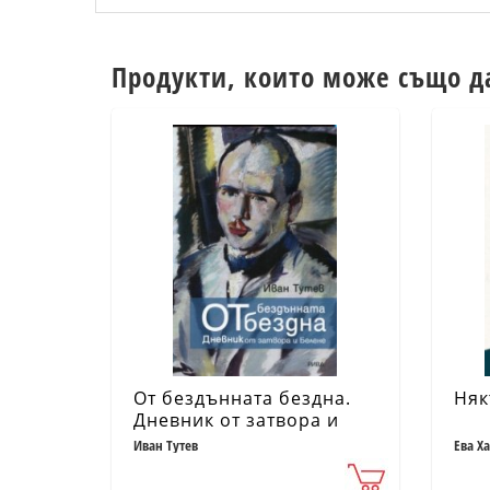
Продукти, които може също д
От бездънната бездна.
Няк
Дневник от затвора и
Белене
Иван Тутев
Ева Х