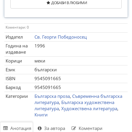
ДОБАВИ В ЛЮБИМИ
Коментари: 0
Издател
Св. Георги Победоносец
Година на
1996
издаване
Корици
меки
Език
български
ISBN
9545091665
Баркод
9545091665
Категории
Българска проза
,
Съвременна българска
литература
,
Българска художествена
литература
,
Художествена литература
,
Книги
Анотация
За автора
Коментари