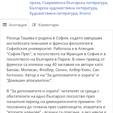
проза
,
Съвременна българска литература
,
Българска художествена литература
,
Художествена литература
,
Книги
Анотация
Коментари
Росица Ташева е родена в София, където завършва
английската гимназия и френска филология в
Софийския университет. Работила е в Агенция
"София-Прес", в посолството на Франция в София и в
посолството на България в Париж. В неин превод от
френски са излезли над 40 заглавия на автори като
Балзак, Мопасан, Флобер, Селин, Албер Коен, Сан
Антонио. Автор е на "За дипломатите и хората" и
"Домашен апокалипсис".
В "За дипломатите и хората" читателят се среща с
обитателите на едно българско посолство през
началния период на демократичните промени. От
посланика до готвача през съветниците, аташетата и
"вторите членове" - всички са описани, а ако някои е