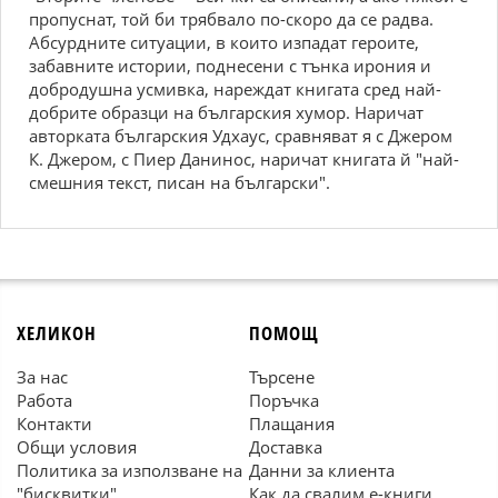
пропуснат, той би трябвало по-скоро да се радва.
Абсурдните ситуации, в които изпадат героите,
забавните истории, поднесени с тънка ирония и
добродушна усмивка, нареждат книгата сред най-
добрите образци на българския хумор. Наричат
авторката българския Удхаус, сравняват я с Джером
К. Джером, с Пиер Данинос, наричат книгата й "най-
смешния текст, писан на български".
ХЕЛИКОН
ПОМОЩ
За нас
Търсене
Работа
Поръчка
Контакти
Плащания
Общи условия
Доставка
Политика за използване на
Данни за клиента
"бисквитки"
Как да свалим е-книги