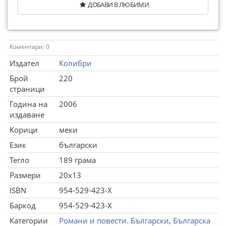
ДОБАВИ В ЛЮБИМИ
Коментари: 0
Издател
Колибри
Брой
220
страници
Година на
2006
издаване
Корици
меки
Език
български
Тегло
189 грама
Размери
20x13
ISBN
954-529-423-X
Баркод
954-529-423-X
Категории
Романи и повести. Български
,
Българска