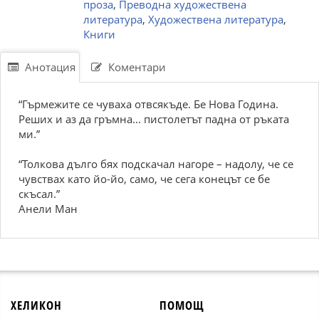
проза
,
Преводна художествена
литература
,
Художествена литература
,
Книги
Анотация
Коментари
“Гърмежите се чуваха отвсякъде. Бе Нова Година.
Реших и аз да гръмна... пистолетът падна от ръката
ми.”
“Толкова дълго бях подскачал нагоре – надолу, че се
чувствах като йо-йо, само, че сега конецът се бе
скъсал.”
Анели Ман
ХЕЛИКОН
ПОМОЩ