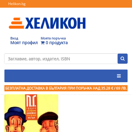
Helikon.bg
Вход
Моята поръчка
Моят профил
0 продукта
БЕЗПЛАТНА ДОСТАВКА В БЪЛГАРИЯ ПРИ ПОРЪЧКА
НАД 35.28 € / 69 ЛВ.