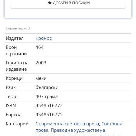
ДОБАВИ В ЛЮБИМИ
Коментари: 0
Издател
Кронос
Брой
464
страници
Година на
2003
издаване
Корици
меки
Език
български
Тегло
407 грама
ISBN
9548516772
Баркод
9548516772
Категории
Съвременна световна проза
,
Световна
проза
,
Преводна художествена