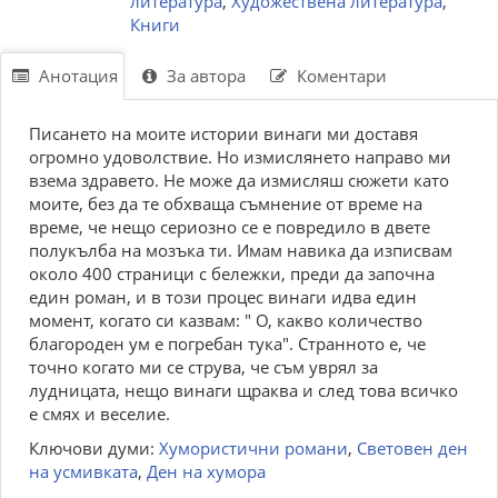
литература
,
Художествена литература
,
Книги
Анотация
За автора
Коментари
Писането на моите истории винаги ми доставя
огромно удоволствие. Но измислянето направо ми
взема здравето. Не може да измисляш сюжети като
моите, без да те обхваща съмнение от време на
време, че нещо сериозно се е повредило в двете
полукълба на мозъка ти. Имам навика да изписвам
около 400 страници с бележки, преди да започна
един роман, и в този процес винаги идва един
момент, когато си казвам: " О, какво количество
благороден ум е погребан тука". Странното е, че
точно когато ми се струва, че съм уврял за
лудницата, нещо винаги щраква и след това всичко
е смях и веселие.
Ключови думи:
Хумористични романи
,
Световен ден
на усмивката
,
Ден на хумора