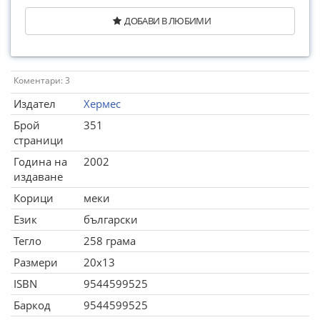
ДОБАВИ В ЛЮБИМИ
Коментари: 3
Издател
Хермес
Брой
351
страници
Година на
2002
издаване
Корици
меки
Език
български
Тегло
258 грама
Размери
20x13
ISBN
9544599525
Баркод
9544599525