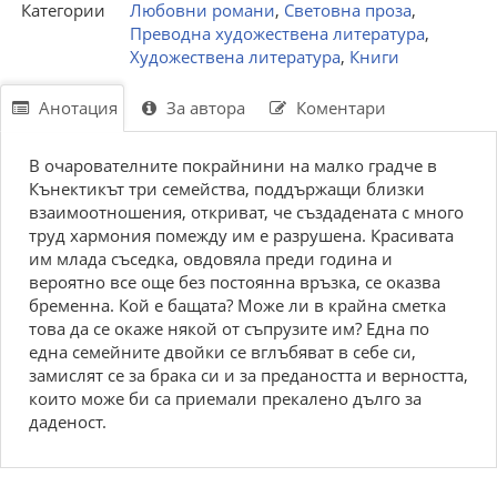
Категории
Любовни романи
,
Световна проза
,
Преводна художествена литература
,
Художествена литература
,
Книги
Анотация
За автора
Коментари
В очарователните покрайнини на малко градче в
Кънектикът три семейства, поддържащи близки
взаимоотношения, откриват, че създадената с много
труд хармония помежду им е разрушена. Красивата
им млада съседка, овдовяла преди година и
вероятно все още без постоянна връзка, се оказва
бременна. Кой е бащата? Може ли в крайна сметка
това да се окаже някой от съпрузите им? Една по
една семейните двойки се вглъбяват в себе си,
замислят се за брака си и за предаността и верността,
които може би са приемали прекалено дълго за
даденост.