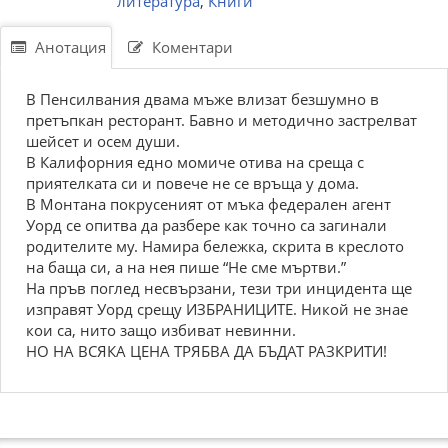
литература
,
Книги
Анотация
Коментари
В Пенсилвания двама мъже влизат безшумно в
претъпкан ресторант. Бавно и методично застрелват
шейсет и осем души.
В Калифорния едно момиче отива на среща с
приятелката си и повече не се връща у дома.
В Монтана покрусеният от мъка федерален агент
Уорд се опитва да разбере как точно са загинали
родителите му. Намира бележка, скрита в креслото
на баща си, а на нея пише “Не сме мъртви.”
На пръв поглед несвързани, тези три инцидента ще
изправят Уорд срещу ИЗБРАНИЦИТЕ. Никой не знае
кои са, нито защо избиват невинни.
НО НА ВСЯКА ЦЕНА ТРЯБВА ДА БЪДАТ РАЗКРИТИ!