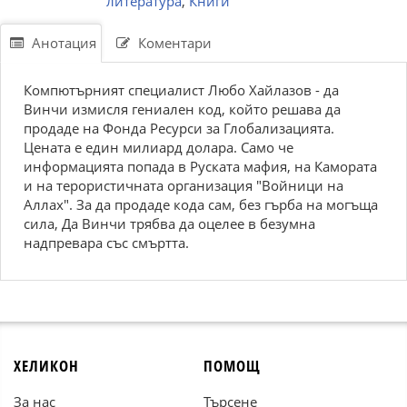
литература
,
Книги
Анотация
Коментари
Компютърният специалист Любо Хайлазов - да
Винчи измисля гениален код, който решава да
продаде на Фонда Ресурси за Глобализацията.
Цената е един милиард долара. Само че
информацията попада в Руската мафия, на Камората
и на терористичната организация "Войници на
Аллах". За да продаде кода сам, без гърба на могъща
сила, Да Винчи трябва да оцелее в безумна
надпревара със смъртта.
ХЕЛИКОН
ПОМОЩ
За нас
Търсене