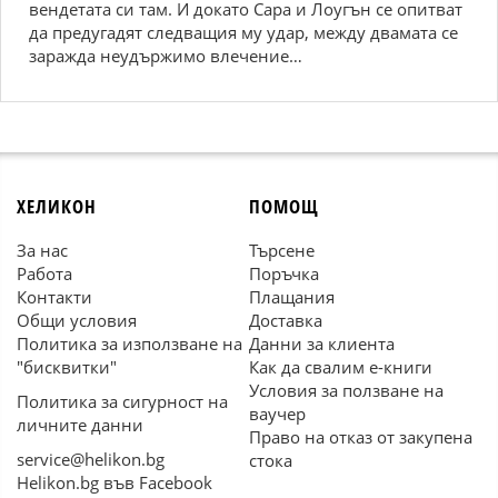
вендетата си там. И докато Сара и Лоугън се опитват
да предугадят следващия му удар, между двамата се
заражда неудържимо влечение…
ХЕЛИКОН
ПОМОЩ
За нас
Търсене
Работа
Поръчка
Контакти
Плащания
Общи условия
Доставка
Политика за използване на
Данни за клиента
"бисквитки"
Как да свалим е-книги
Условия за ползване на
Политика за сигурност на
ваучер
личните данни
Право на отказ от закупена
service@helikon.bg
стока
Helikon.bg във Facebook