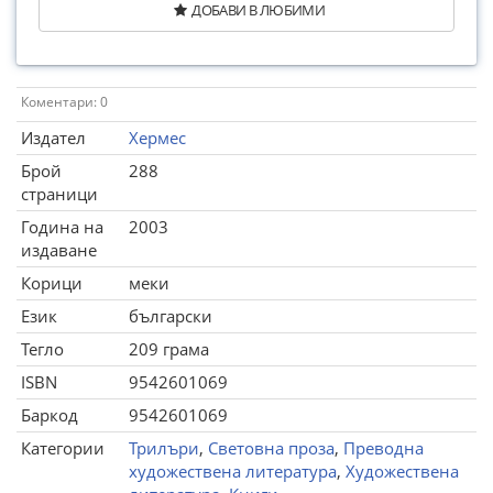
ДОБАВИ В ЛЮБИМИ
Коментари: 0
Издател
Хермес
Брой
288
страници
Година на
2003
издаване
Корици
меки
Език
български
Тегло
209 грама
ISBN
9542601069
Баркод
9542601069
Категории
Трилъри
,
Световна проза
,
Преводна
художествена литература
,
Художествена