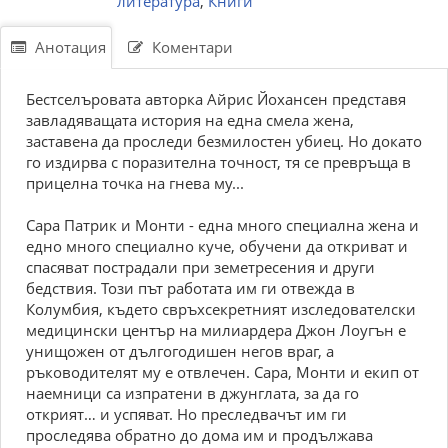
литература
,
Книги
Анотация
Коментари
Бестселъровата авторка Айрис Йохансен представя
завладяващата история на една смела жена,
заставена да проследи безмилостен убиец. Но докато
го издирва с поразителна точност, тя се превръща в
прицелна точка на гнева му...
Сара Патрик и Монти - една много специална жена и
едно много специално куче, обучени да откриват и
спасяват пострадали при земетресения и други
бедствия. Този път работата им ги отвежда в
Колумбия, където свръхсекретният изследователски
медицински център на милиардера Джон Лоугън е
унищожен от дългогодишен негов враг, а
ръководителят му е отвлечен. Сара, Монти и екип от
наемници са изпратени в джунглата, за да го
открият… и успяват. Но преследвачът им ги
проследява обратно до дома им и продължава