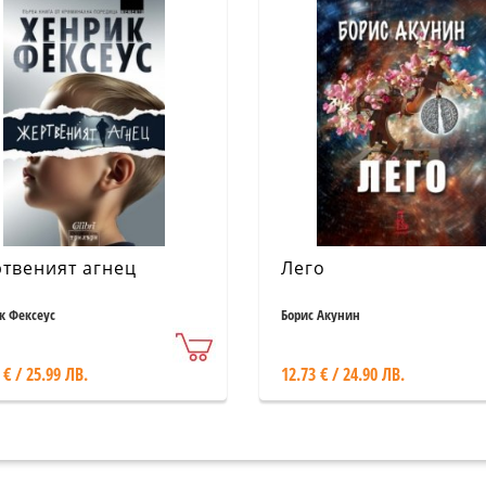
твеният агнец
Лего
к Фексеус
Борис Акунин
 € / 25.99 ЛВ.
12.73 € / 24.90 ЛВ.