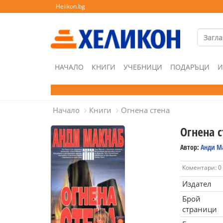
Helikon.bg
НАЧАЛО
КНИГИ
УЧЕБНИЦИ
ПОДАРЪЦИ
И
Начало
Книги
Огнена стена
Огнена с
Автор:
Анди М
Коментари: 0
Издател
Брой
страници