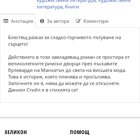
художествена литература
,
Художествена
литература
,
Книги
Анотация
За автора
Коментари
Блестящ разказ за сладко-горчивото пътуване на
сърцето!
Действието в този завладяващ роман се простира от
великолепните римски дворци през лъскавите
булеварди на Манхатън до света на висшата мода.
Това е история, която пленява и просълзява.
Започнете ли я, няма да можете да се откъснете.
Даниел Стийл е в стихията си!
ХЕЛИКОН
ПОМОЩ