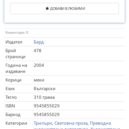
ДОБАВИ В ЛЮБИМИ
Коментари: 0
Издател
Бард
Брой
478
страници
Година на
2004
издаване
Корици
меки
Език
български
Тегло
310 грама
ISBN
9545855029
Баркод
9545855029
Категории
Трилъри
,
Световна проза
,
Преводна