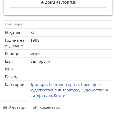
ДОБАВИ В ЛЮБИМИ
Коментари: 0
Издател
ВЛ
Година на
1998
издаване
Корици
меки
Език
български
ISBN
Баркод
Категории
Трилъри
,
Световна проза
,
Преводна
художествена литература
,
Художествена
литература
,
Книги
Анотация
Коментари