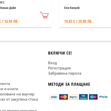
мс
 Конан Дойл
Ели Конуей
€ / 14.94 ЛВ.
14.83 € / 29.00 ЛВ.
ВКЛЮЧИ СЕ!
Вход
Регистрация
Забравена парола
иента
МЕТОДИ ЗА ПЛАЩАНЕ
им е-книги
ползване на ваучер
каз от закупена стока
 за промоционални