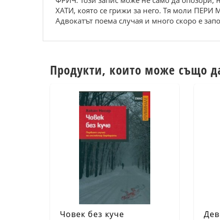
ФРИЧ. Този запис може не само да опозори, 
ХАТИ, която се грижи за него. Тя моли ПЕРИ
Адвокатът поема случая и много скоро е зап
Продукти, които може също д
Човек без куче
Дев