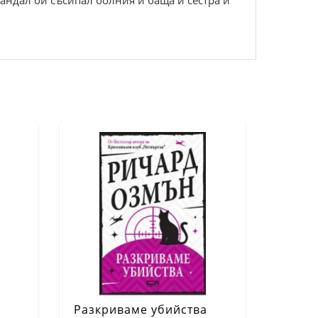
кандал би съсипал болния й баща и сестра й
Разкриваме убийства