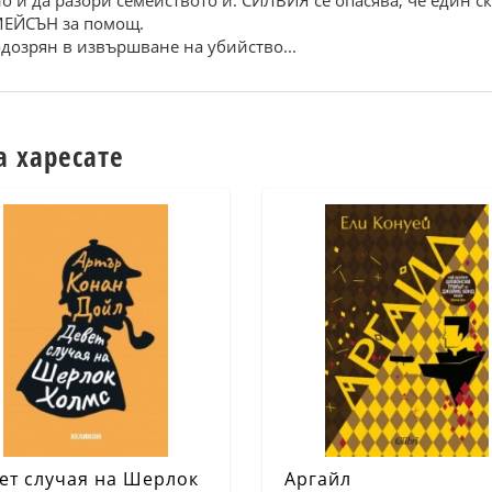
но и да разори семейството й. СИЛВИЯ се опасява, че един с
 МЕЙСЪН за помощ.
одозрян в извършване на убийство...
а харесате
ет случая на Шерлок
Аргайл