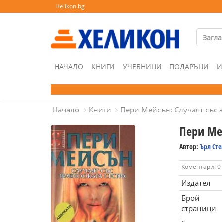
Helikon.bg
НАЧАЛО
КНИГИ
УЧЕБНИЦИ
ПОДАРЪЦИ
И
Начало
Книги
Пери Мейсън: Случаят със 
Пери Мей
Автор:
Ърл Ст
Коментари: 0
Издател
Брой
страници