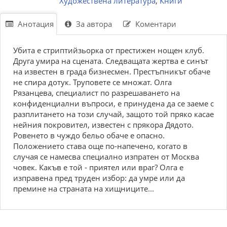
Художествена литература
,
Книги
Анотация
За автора
Коментари
Убита е стриптийзьорка от престижен нощен клуб.
Друга умира на сцената. Следващата жертва е синът
на известен в града бизнесмен. Престъпникът обаче
не спира дотук. Труповете се множат. Олга
Рязанцева, специалист по разрешаването на
конфиденциални въпроси, е принудена да се заеме с
разплитането на този случай, защото той пряко касае
нейния покровител, известен с прякора Дядото.
Ровенето в чуждо бельо обаче е опасно.
Положението става още по-напечено, когато в
случая се намесва специално изпратен от Москва
човек. Какъв е той - приятел или враг? Олга е
изправена пред труден избор: да умре или да
премине на страната на хищниците...