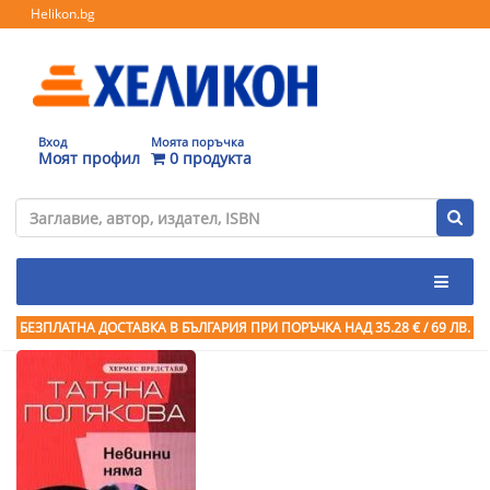
Helikon.bg
Вход
Моята поръчка
Моят профил
0 продукта
БЕЗПЛАТНА ДОСТАВКА В БЪЛГАРИЯ ПРИ ПОРЪЧКА
НАД 35.28 € / 69 ЛВ.