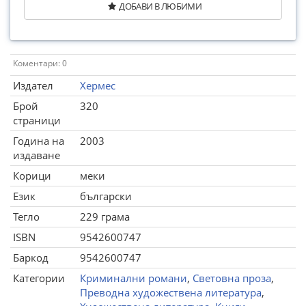
ДОБАВИ В ЛЮБИМИ
Коментари: 0
Издател
Хермес
Брой
320
страници
Година на
2003
издаване
Корици
меки
Език
български
Тегло
229 грама
ISBN
9542600747
Баркод
9542600747
Категории
Криминални романи
,
Световна проза
,
Преводна художествена литература
,