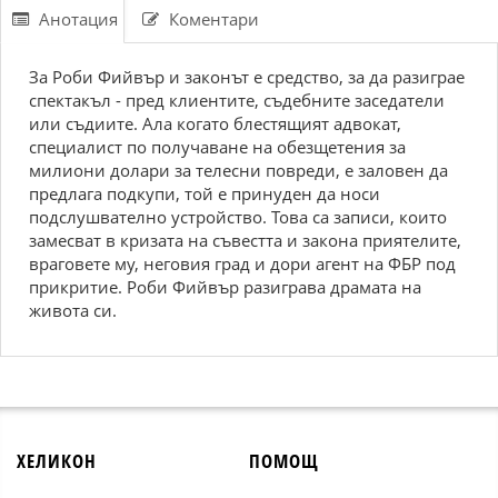
Анотация
Коментари
За Роби Фийвър и законът е средство, за да разиграе
спектакъл - пред клиентите, съдебните заседатели
или съдиите. Ала когато блестящият адвокат,
специалист по получаване на обезщетения за
милиони долари за телесни повреди, е заловен да
предлага подкупи, той е принуден да носи
подслушвателно устройство. Това са записи, които
замесват в кризата на съвестта и закона приятелите,
враговете му, неговия град и дори агент на ФБР под
прикритие. Роби Фийвър разиграва драмата на
живота си.
ХЕЛИКОН
ПОМОЩ