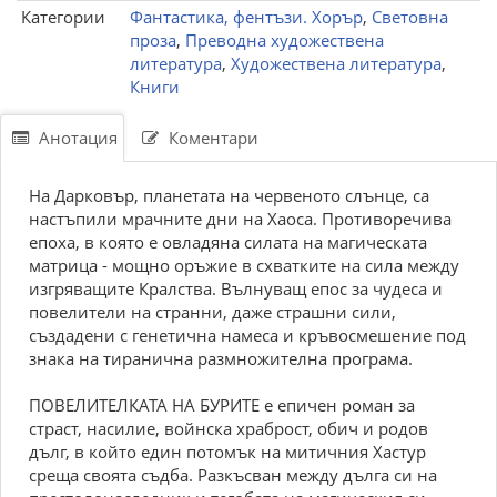
Категории
Фантастика, фентъзи. Хорър
,
Световна
проза
,
Преводна художествена
литература
,
Художествена литература
,
Книги
Анотация
Коментари
На Дарковър, планетата на червеното слънце, са
настъпили мрачните дни на Хаоса. Противоречива
епоха, в която е овладяна силата на магическата
матрица - мощно оръжие в схватките на сила между
изгряващите Кралства. Вълнуващ епос за чудеса и
повелители на странни, даже страшни сили,
създадени с генетична намеса и кръвосмешение под
знака на тиранична размножителна програма.
ПОВЕЛИТЕЛКАТА НА БУРИТЕ е епичен роман за
страст, насилие, войнска храброст, обич и родов
дълг, в който един потомък на митичния Хастур
среща своята съдба. Разкъсван между дълга си на