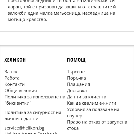
престолонаследник и тегобата на магическия си
ларан, той е призован да защити от страшните й
заложби една малка магьосница, наследница на
могъщо кралство.
ХЕЛИКОН
ПОМОЩ
За нас
Търсене
Работа
Поръчка
Контакти
Плащания
Общи условия
Доставка
Политика за използване на
Данни за клиента
"бисквитки"
Как да свалим е-книги
Условия за ползване на
Политика за сигурност на
ваучер
личните данни
Право на отказ от закупена
service@helikon.bg
стока