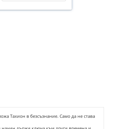
ожа Тахион в безсъзнание. Само да не става
в начин държи ключа към други времена и