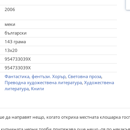
2006
меки
български
143 грама
13x20
954733039X
954733039X
Фантастика, фентъзи. Хорър
,
Световна проза
,
Преводна художествена литература
,
Художествена
литература
,
Книги
 да направят нещо, когато откриха местната клошарка госп
 купчината черни торби притежава още нещо -тя по някакъ