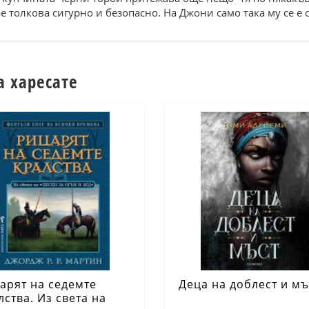
 е толкова сигурно и безопасно. На Джони само така му се е 
а харесате
арят на седемте
Деца на доблест и мъ
лства. Из света на