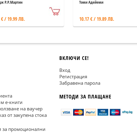
сен за огън и лед"
ж Р.Р.Мартин
Томи Адейеми
 € / 19.99 ЛВ.
10.17 € / 19.89 ЛВ.
ВКЛЮЧИ СЕ!
Вход
Регистрация
Забравена парола
иента
МЕТОДИ ЗА ПЛАЩАНЕ
им е-книги
ползване на ваучер
каз от закупена стока
 за промоционални