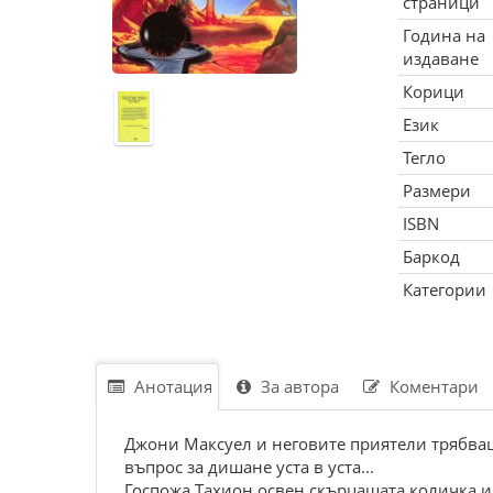
страници
Година на
издаване
Корици
Език
Тегло
Размери
ISBN
Баркод
Категории
Анотация
За автора
Коментари
Джони Максуел и неговите приятели трябваше
въпрос за дишане уста в уста...
Госпожа Тахион освен скърцащата количка и