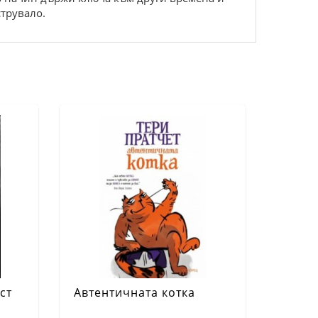
струвало.
ст
Автентичната котка