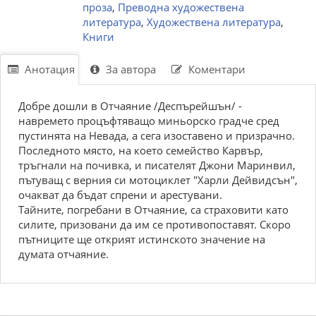
проза
,
Преводна художествена
литература
,
Художествена литература
,
Книги
Анотация
За автора
Коментари
Добре дошли в Отчаяние /Деспърейшън/ -
навремето процъфтяващо миньорско градче сред
пустинята на Невада, а сега изоставено и призрачно.
Последното място, на което семейство Карвър,
тръгнали на почивка, и писателят Джони Маринвил,
пътуващ с верния си мотоциклет "Харли Дейвидсън",
очакват да бъдат спрени и арестувани.
Тайните, погребани в Отчаяние, са страховити като
силите, призовани да им се противопоставят. Скоро
пътниците ще открият истинското значение на
думата отчаяние.