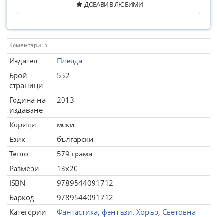
ДОБАВИ В ЛЮБИМИ
Коментари: 5
Издател
Плеяда
Брой
552
страници
Година на
2013
издаване
Корици
меки
Език
български
Тегло
579 грама
Размери
13x20
ISBN
9789544091712
Баркод
9789544091712
Категории
Фантастика, фентъзи. Хорър
,
Световна