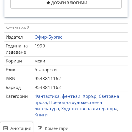
ДОБАВИ В ЛЮБИМИ
Коментари: 0
Издател
Офир-Бургас
Година на
1999
издаване
Корици
меки
Език
български
ISBN
9548811162
Баркод
9548811162
Категории
Фантастика, фентъзи. Хорър
,
Световна
проза
,
Преводна художествена
литература
,
Художествена литература
,
Книги
Анотация
Коментари