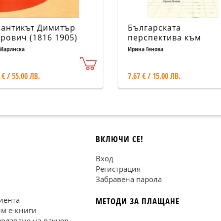
антикът Димитър
Българската
рович (1816 1905)
перспектива към
художествената култ
Маринска
Ирина Генова
отвъд Желязната зав
през 1960- те години
 € / 55.00 ЛВ.
7.67 € / 15.00 ЛВ.
ВКЛЮЧИ СЕ!
Вход
Регистрация
Забравена парола
иента
МЕТОДИ ЗА ПЛАЩАНЕ
им е-книги
ползване на ваучер