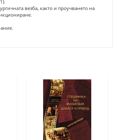
1).
ргичната везба, както и проучването на
ункциониране.
нание.