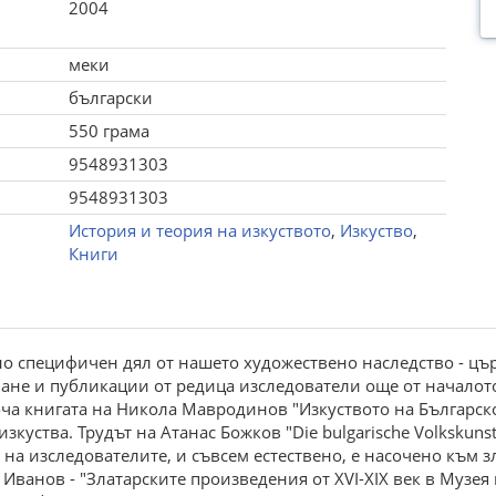
2004
меки
български
550 грама
9548931303
9548931303
История и теория на изкуството
,
Изкуство
,
Книги
о специфичен дял от нашето художествено наследство - цър
ване и публикации от редица изследователи още от начало
ча книгата на Никола Мавродинов "Изкуството на Българско
куства. Трудът на Атанас Божков "Die bulgarische Volkskuns
на изследователите, и съвсем естествено, е насочено към з
 Иванов - "Златарските произведения от ХVI-ХIХ век в Музея 