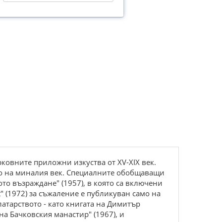
ковните приложни изкуства от ХV-ХIХ век.
то на миналия век. Специалните обобщаващи
то възраждане" (1957), в която са включени
t" (1972) за съжаление е публикуван само на
латарството - като книгата на Димитър
на Бачковския манастир" (1967), и