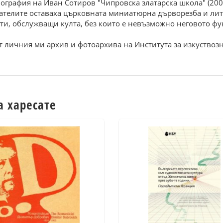
ография на Иван Сотиров "Чипровска златарска школа" (200
телите оставаха църковната миниатюрна дърворезба и литу
ти, обслужващи култа, без които е невъзможно неговото ф
т личния ми архив и фотоархива на Института за изкуствоз
а харесате