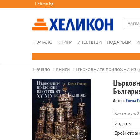
Helikon.bg
НАЧАЛО
КНИГИ
УЧЕБНИЦИ
ПОДАРЪЦИ
И
Начало
Книги
Църковните приложни изкус
Църковни
Българи
Автор:
Елена Г
Коментари: 0
Издател
Брой стра