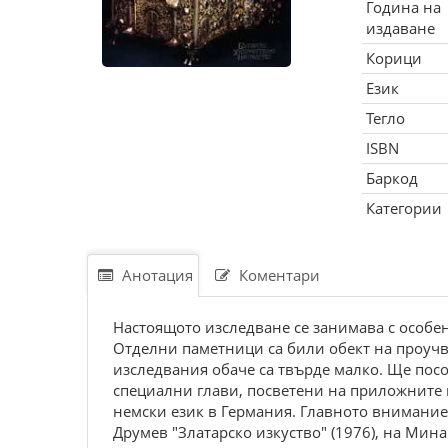
Година на
издаване
Корици
Език
Тегло
ISBN
Баркод
Категории
Анотация
Коментари
Настоящото изследване се занимава с особен
Отделни паметници са били обект на проуч
изследвания обаче са твърде малко. Ще посо
специални глави, посветени на приложните из
немски език в Германия. Главното внимание 
Друмев "Златарско изкуство" (1976), на Мина