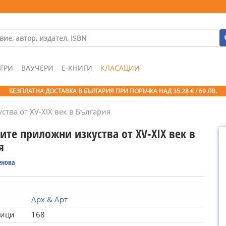
ГРИ
ВАУЧЕРИ
Е-КНИГИ
КЛАСАЦИИ
БЕЗПЛАТНА ДОСТАВКА В БЪЛГАРИЯ ПРИ ПОРЪЧКА
НАД 35.28 € / 69 ЛВ.
тва от XV-XIX век в България
те приложни изкуства от XV-XIX век в
я
енова
Арх & Арт
ници
168