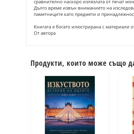
сравнително наскоро излязлата от печат мон
Дълго време извън вниманието на изследова
паметниците като предмети и принадлежнос
Книгата е богато илюстрирана с материали о
От автора
Продукти, които може също д