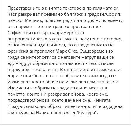
Представените в книгата текстове в по-голямата си
част разкриват предимно български градове/София,
Банско, Мелник, Благоевград/ или отделни елементи
от съвременното ни градско пространство/
Софияския център, например/ като
антропологическо място - място, наситено с история,
отношения и идентичност, по определението на
френския антрополог Марк Оже. Същевременно
града се интерпретира с неговите натрупващи се
един вдруг образи като палимпсест - текст, писан
върху друг текст… и т.н. В описанието е възможно и
дори е неизбежно част от образите взаимно да се
изличават, което обаче не изличава паметта от тях.
Изличените образи на града са също места на
паметта, които ни разкриват онова, което сме,
посредством онова, което вече не сме…Книгата
"Градът: символи, образи, идентичности" е издадена
с конкурс на Национален фонд "Култура".