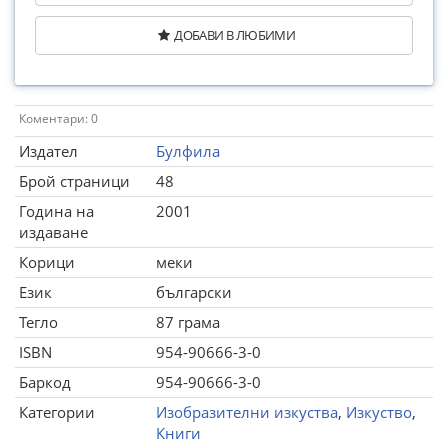
ДОБАВИ В ЛЮБИМИ
Коментари: 0
Издател
Булфила
Брой страници
48
Година на
2001
издаване
Корици
меки
Език
български
Тегло
87 грама
ISBN
954-90666-3-0
Баркод
954-90666-3-0
Категории
Изобразителни изкуства
,
Изкуство
,
Книги