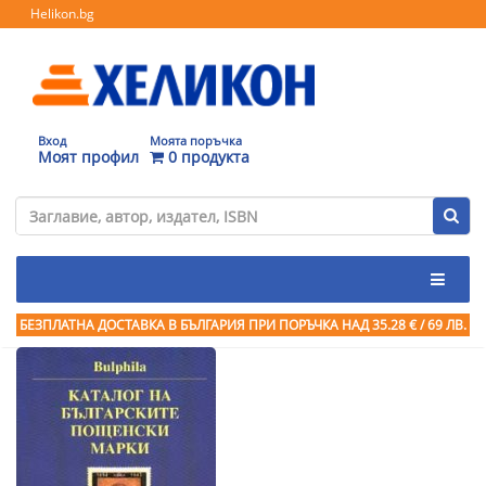
Helikon.bg
Вход
Моята поръчка
Моят профил
0 продукта
БЕЗПЛАТНА ДОСТАВКА В БЪЛГАРИЯ ПРИ ПОРЪЧКА
НАД 35.28 € / 69 ЛВ.