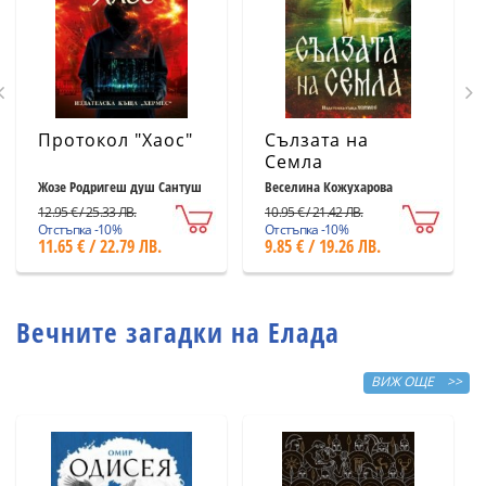
Протокол "Хаос"
Сълзата на
Семла
Жозе Родригеш душ Сантуш
Веселина Кожухарова
12.95 € / 25.33 ЛВ.
10.95 € / 21.42 ЛВ.
Отстъпка -10%
Отстъпка -10%
11.65 € / 22.79 ЛВ.
9.85 € / 19.26 ЛВ.
Вечните загадки на Елада
ВИЖ ОЩЕ >>