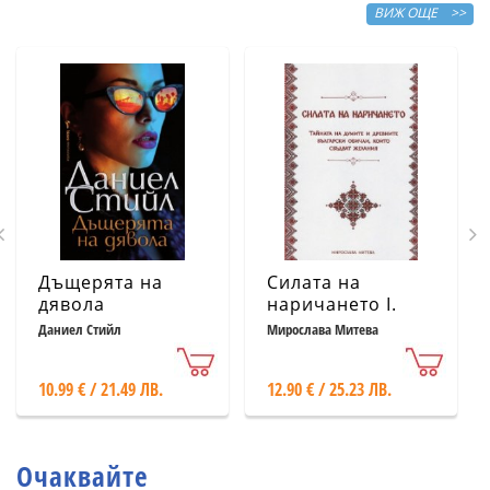
ВИЖ ОЩЕ >>
Дъщерята на
Силата на
дявола
наричането І.
Тайната на
Даниел Стийл
Мирослава Митева
думите и
древните
10.99 € / 21.49 ЛВ.
12.90 € / 25.23 ЛВ.
български
обичаи, които
сбъдват желания
Очаквайте