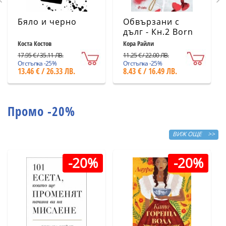
Бяло и черно
Обвързани с
дълг - Кн.2 Born
in Blood Mafia
Коста Костов
Кора Райли
Chronicles
17.95 € / 35.11 ЛВ.
11.25 € / 22.00 ЛВ.
Отстъпка -25%
Отстъпка -25%
13.46 € / 26.33 ЛВ.
8.43 € / 16.49 ЛВ.
Промо -20%
ВИЖ ОЩЕ >>
-20%
-20%