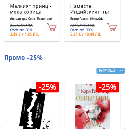
Малкият принц -
Намасте.
мека корица
Индийският път
светлосиня
към щастието,
Антоан дьо Сент- Екзюпери
Ектор Гарсия (Кирай);
Франсеск Миралес
удовлетворението
3.55 € / 6.94 ЛВ.
7.64 € / 14.94 ЛВ.
и успеха
Отстъпка -30%
Отстъпка -30%
2.48 € / 4.85 ЛВ.
5.34 € / 10.44 ЛВ.
Промо -25%
ВИЖ ОЩЕ >>
-25%
-25%