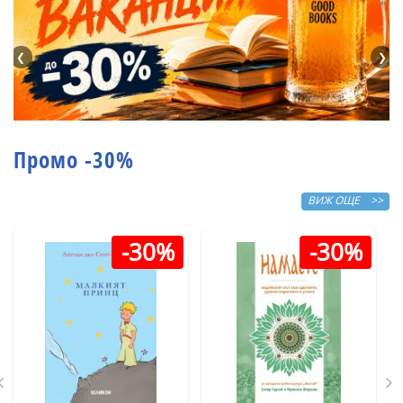
❮
❯
Промо -30%
ВИЖ ОЩЕ >>
-30%
-30%