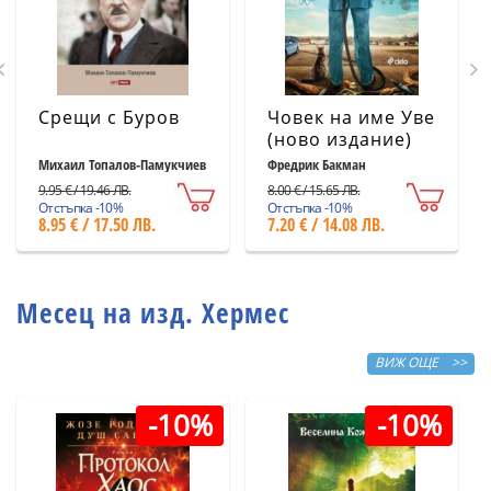
Срещи с Буров
Човек на име Уве
(ново издание)
Михаил Топалов-Памукчиев
Фредрик Бакман
9.95 € / 19.46 ЛВ.
8.00 € / 15.65 ЛВ.
Отстъпка -10%
Отстъпка -10%
8.95 € / 17.50 ЛВ.
7.20 € / 14.08 ЛВ.
Месец на изд. Хермес
ВИЖ ОЩЕ >>
-10%
-10%