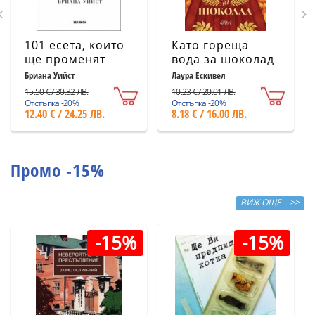
101 есета, които
Като гореща
ще променят
вода за шоколад
начина ви на
(ново издание)
Бриана Уийст
Лаура Ескивел
мислене
15.50 € / 30.32 ЛВ.
10.23 € / 20.01 ЛВ.
Отстъпка -20%
Отстъпка -20%
12.40 € / 24.25 ЛВ.
8.18 € / 16.00 ЛВ.
Промо -15%
ВИЖ ОЩЕ >>
-15%
-15%