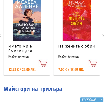
Името ми е
На жените с обич
Емилия дел
Валие
Исабел Алиенде
Исабел Алиенде
12.78 € / 25.00 ЛВ.
7.00 € / 13.69 ЛВ.
Майстори на трилъра
ВИЖ ОЩЕ >>