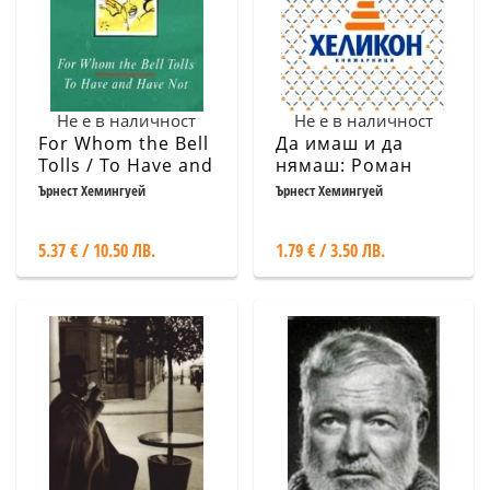
Не е в наличност
Не е в наличност
For Whom the Bell
Да имаш и да
Tolls / To Have and
нямаш: Роман
Have Not
Ърнест Хемингуей
Ърнест Хемингуей
5.37 € / 10.50 ЛВ.
1.79 € / 3.50 ЛВ.