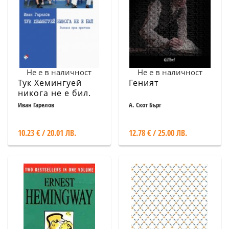
Не е в наличност
Не е в наличност
Тук Хемингуей
Геният
никога не е бил.
Разкази пред
Иван Гарелов
А. Скот Бърг
приятели
10.23 € / 20.01 ЛВ.
12.78 € / 25.00 ЛВ.