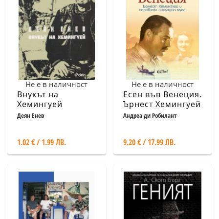
Не е в наличност
Не е в наличност
Внукът на
Есен във Венеция.
Хемингуей
Ърнест Хемингуей
и неговата
Деян Енев
Андреа ди Робилант
последна муза
1.02 € / 1.99 ЛВ.
9.20 € / 17.99 ЛВ.