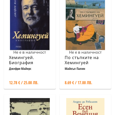
Не е в наличност
Не е в наличност
Хемингуей.
По стъпките на
Биография
Хемингуей
Джефри Майерс
Майкъл Палин
12.78 € / 25.00 ЛВ.
8.69 € / 17.00 ЛВ.