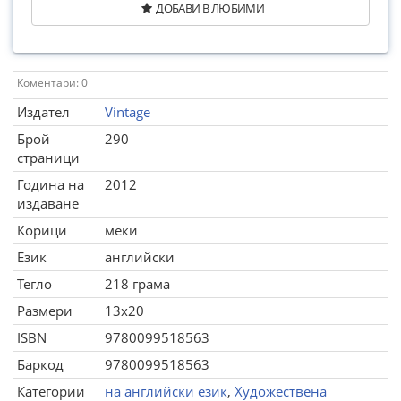
ДОБАВИ В ЛЮБИМИ
Коментари: 0
Издател
Vintage
Брой
290
страници
Година на
2012
издаване
Корици
меки
Език
английски
Тегло
218 грама
Размери
13x20
ISBN
9780099518563
Баркод
9780099518563
Категории
на английски език
,
Художествена