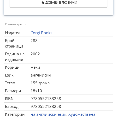
ДОБАВИ В ЛЮБИМИ
Коментари: 0
Издател
Corgi Books
Брой
288
страници
Година на
2002
издаване
Корици
меки
Език
английски
Тегло
155 грама
Размери
18x10
ISBN
9780552133258
Баркод
9780552133258
Категории
на английски език
,
Художествена