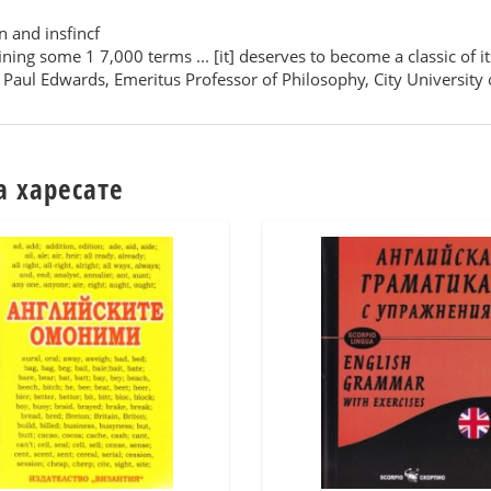
n and insfincf
ng some 1 7,000 terms ... [it] deserves to become a classic of i
d' Paul Edwards, Emeritus Professor of Philosophy, City University
а харесате