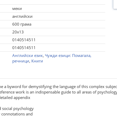
меки
английски
600 грама
20x13
0140514511
0140514511
Английски език
,
Чужди езици: Помагала,
речници
,
Книги
 a byword for demystifying the language of this complex subject
eference work is an indispensable guide to all areas of psycholog
 detailed appendix
d social psychology
r connotations and