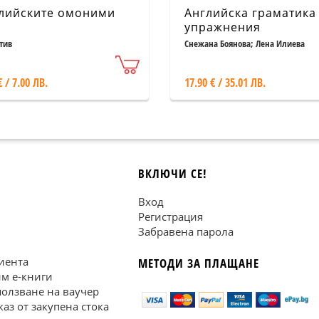
лийските омоними
Английска граматика
упражнения
тив
Снежана Боянова; Лена Илиева
€ / 7.00 ЛВ.
17.90 € / 35.01 ЛВ.
ВКЛЮЧИ СЕ!
Вход
Регистрация
Забравена парола
иента
МЕТОДИ ЗА ПЛАЩАНЕ
им е-книги
ползване на ваучер
каз от закупена стока