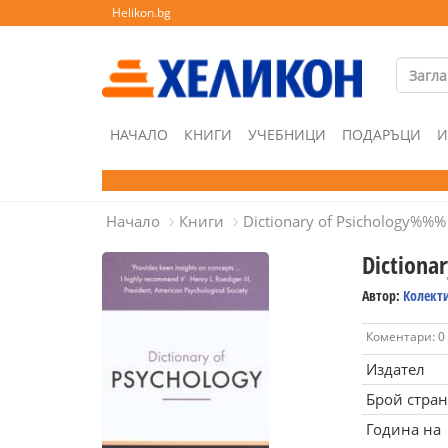
Helikon.bg
НАЧАЛО
КНИГИ
УЧЕБНИЦИ
ПОДАРЪЦИ
И
Начало
Книги
Dictionary of Psichology%%%
Dictiona
Автор:
Колект
Коментари: 0
Издател
Брой стра
Година на