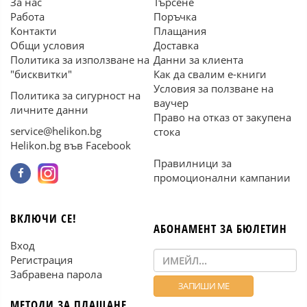
За нас
Търсене
Работа
Поръчка
Контакти
Плащания
Общи условия
Доставка
Политика за използване на
Данни за клиента
"бисквитки"
Как да свалим е-книги
Условия за ползване на
Политика за сигурност на
ваучер
личните данни
Право на отказ от закупена
service@helikon.bg
стока
Helikon.bg във Facebook
Правилници за
промоционални кампании
ВКЛЮЧИ СЕ!
АБОНАМЕНТ ЗА БЮЛЕТИН
Вход
Регистрация
Забравена парола
МЕТОДИ ЗА ПЛАЩАНЕ