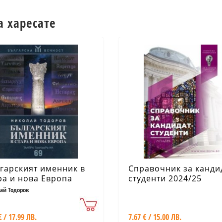
а харесате
гарският именник в
Справочник за канди
ра и нова Европа
студенти 2024/25
(Софийски университ
ай Тодоров
"Св. Климент Охридск
€ / 17.99 ЛВ.
7.67 € / 15.00 ЛВ.