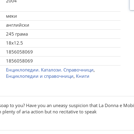
2004
меки
английски
245 грама
18x12.5
1856058069
1856058069
Енциклопедии. Каталози. Справочници
,
Енциклопедии и справочници
,
Книги
oap to you? Have you an uneasy suspicion that La Donna e Mobile
plenty of aria action but no recitative to speak