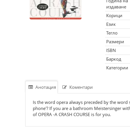
Година на
издаване
Корици
Език
Тегло
Размери
ISBN
Баркод
Категории
Анотация
Коментари
Is the word opera always preceded by the word s
phone'? If you are a bathroom Meistersinger with 
of OPERA -A CRASH COURSE is for you.