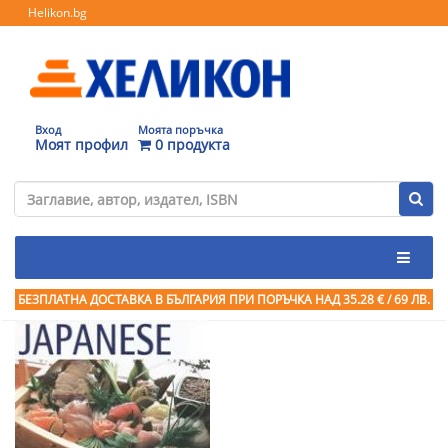
Helikon.bg
Вход
Моята поръчка
Моят профил
0 продукта
БЕЗПЛАТНА ДОСТАВКА В БЪЛГАРИЯ ПРИ ПОРЪЧКА
НАД 35.28 € / 69 ЛВ.