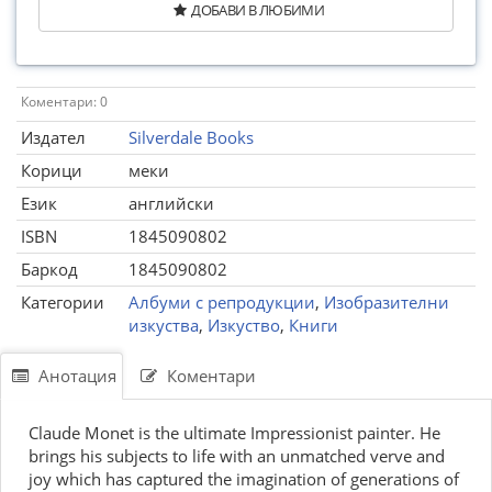
ДОБАВИ В ЛЮБИМИ
Коментари: 0
Издател
Silverdale Books
Корици
меки
Език
английски
ISBN
1845090802
Баркод
1845090802
Категории
Албуми с репродукции
,
Изобразителни
изкуства
,
Изкуство
,
Книги
Анотация
Коментари
Claude Monet is the ultimate Impressionist painter. He
brings his subjects to life with an unmatched verve and
joy which has captured the imagination of generations of