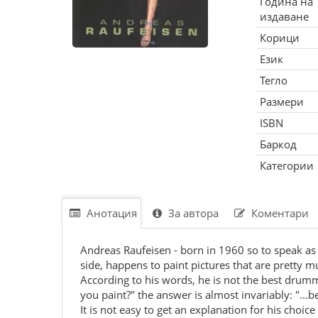
Година на
издаване
Корици
Език
Тегло
Размери
ISBN
Баркод
Категории
Анотация
За автора
Коментари
Andreas Raufeisen - born in 1960 so to speak as 
side, happens to paint pictures that are pretty m
According to his words, he is not the best drumm
you paint?" the answer is almost invariably: "...b
It is not easy to get an explanation for his choic