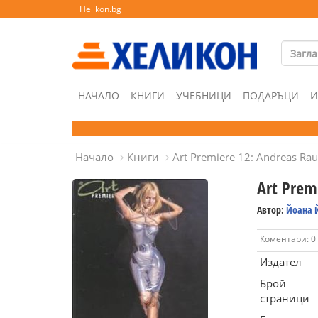
Helikon.bg
НАЧАЛО
КНИГИ
УЧЕБНИЦИ
ПОДАРЪЦИ
И
Начало
Книги
Art Premiere 12: Andreas Rau
Art Prem
Автор:
Йоана 
Коментари: 0
Издател
Брой
страници