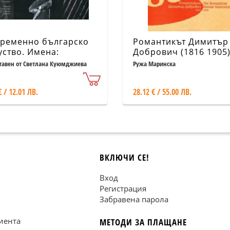
ременно българско
Романтикът Димитър
уство. Имена:
Добрович (1816 1905
ентин Старчев
тавен от Светлана Куюмджиева
Ружа Маринска
€ / 12.01 ЛВ.
28.12 € / 55.00 ЛВ.
ВКЛЮЧИ СЕ!
Вход
Регистрация
Забравена парола
иента
МЕТОДИ ЗА ПЛАЩАНЕ