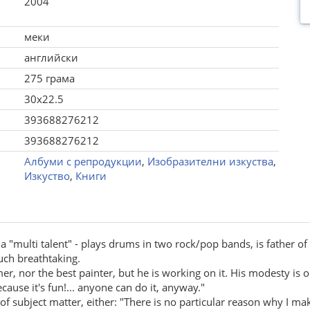
2004
меки
английски
275 грама
30x22.5
393688276212
393688276212
Албуми с репродукции
,
Изобразителни изкуства
,
Изкуство
,
Книги
a "multi talent" - plays drums in two rock/pop bands, is father 
uch breathtaking.
er, nor the best painter, but he is working on it. His modesty is 
ecause it's fun!... anyone can do it, anyway."
e of subject matter, either: "There is no particular reason why I m