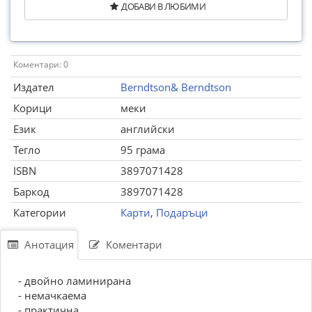
ДОБАВИ В ЛЮБИМИ
Коментари: 0
Издател
Berndtson& Berndtson
Корици
меки
Език
английски
Тегло
95 грама
ISBN
3897071428
Баркод
3897071428
Категории
Карти
,
Подаръци
Анотация
Коментари
- двойно ламинирана
- немачкаема
- практична