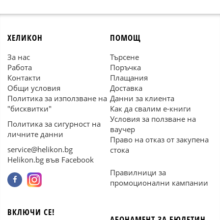
ХЕЛИКОН
ПОМОЩ
За нас
Търсене
Работа
Поръчка
Контакти
Плащания
Общи условия
Доставка
Политика за използване на
Данни за клиента
"бисквитки"
Как да свалим е-книги
Условия за ползване на
Политика за сигурност на
ваучер
личните данни
Право на отказ от закупена
service@helikon.bg
стока
Helikon.bg във Facebook
Правилници за
промоционални кампании
ВКЛЮЧИ СЕ!
АБОНАМЕНТ ЗА БЮЛЕТИН