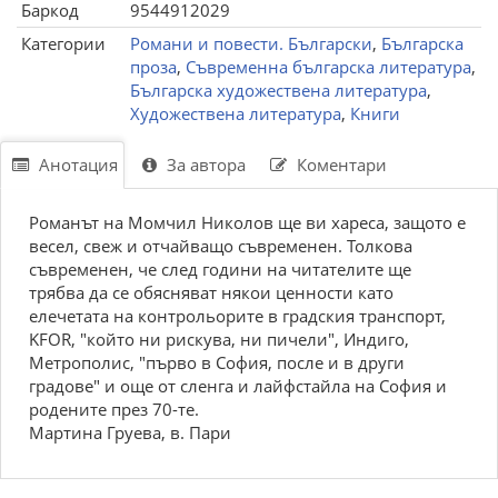
Баркод
9544912029
Категории
Романи и повести. Български
,
Българска
проза
,
Съвременна българска литература
,
Българска художествена литература
,
Художествена литература
,
Книги
Анотация
За автора
Коментари
Романът на Момчил Николов ще ви хареса, защото е
весел, свеж и отчайващо съвременен. Толкова
съвременен, че след години на читателите ще
трябва да се обясняват някои ценности като
елечетата на контрольорите в градския транспорт,
KFOR, "който ни рискува, ни пичели", Индиго,
Метрополис, "първо в София, после и в други
градове" и още от сленга и лайфстайла на София и
родените през 70-те.
Мартина Груева, в. Пари