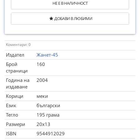
НЕ Е В НАЛИЧНОСТ
ДОБАВИ В ЛЮБИМИ
Коментари: 0
Издател
Жанет-45
Брой
160
страници
Година на
2004
издаване
Корици
меки
Език
български
Тегло
195 грама
Размери
20x13
ISBN
9544912029